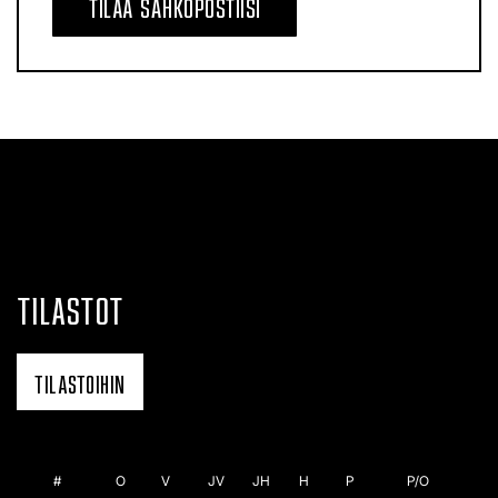
TILAA SÄHKÖPOSTIISI
TILASTOT
TILASTOIHIN
#
O
V
JV
JH
H
P
P/O