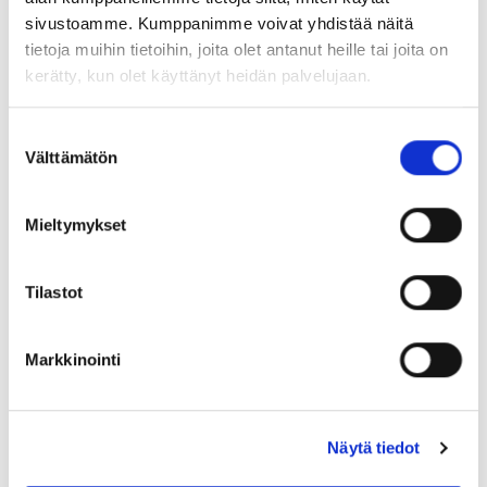
kolmesta ottelusta
sivustoamme. Kumppanimme voivat yhdistää näitä
tietoja muihin tietoihin, joita olet antanut heille tai joita on
08.08.
kerätty, kun olet käyttänyt heidän palvelujaan.
Pitsiturnaus avaa TPS:n harjoituskauden
Suostumuksen
07.08.
Välttämätön
valinta
TPS:n naiset vauhdissa torstaina
Mieltymykset
Pitsiturnauksessa
Tilastot
06.08.
Markkinointi
SEURAAVAT KOTIOTTELUT
PERJANTAI 14.8. 18:30
Näytä tiedot
VS.