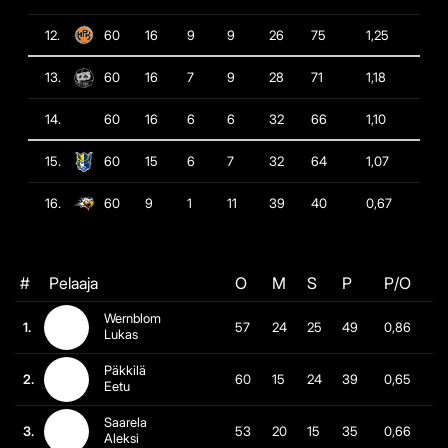
12.
60
16
9
9
26
75
1,25
13.
60
16
7
9
28
71
1,18
14.
60
16
6
6
32
66
1,10
15.
60
15
6
7
32
64
1,07
16.
60
9
1
11
39
40
0,67
#
Pelaaja
O
M
S
P
P/O
Wernblom
1.
57
24
25
49
0,86
Lukas
Päkkilä
2.
60
15
24
39
0,65
Eetu
Saarela
3.
53
20
15
35
0,66
Aleksi