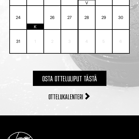
V
25
24
26
27
28
29
30
K
31
1
2
3
4
5
6
OSTA OTTELULIPUT TÄSTÄ
OTTELUKALENTERI