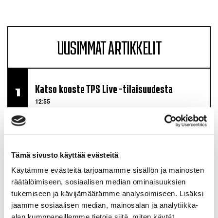
UUSIMMAT ARTIKKELIT
Katso kooste TPS Live -tilaisuudesta
12:55
TPS Live maanantaina – katse kohti kautta 26–
27
Tämä sivusto käyttää evästeitä
08.08.
Käytämme evästeitä tarjoamamme sisällön ja mainosten
räätälöimiseen, sosiaalisen median ominaisuuksien
TPS:n harjoitusottelut käyntiin
tukemiseen ja kävijämäärämme analysoimiseen. Lisäksi
jaamme sosiaalisen median, mainosalan ja analytiikka-
Pitsiturnauksessa – saldona kaksi voittoa
alan kumppaneillemme tietoja siitä, miten käytät