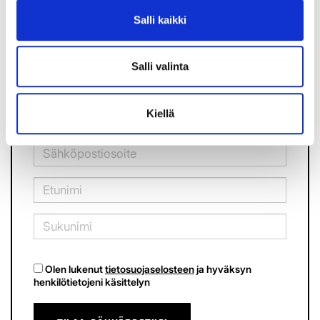
Salli kaikki
OSTA LIPUT
Salli valinta
TPS uutiskirje
Kiellä
Olen lukenut
tietosuojaselosteen
ja hyväksyn
henkilötietojeni käsittelyn