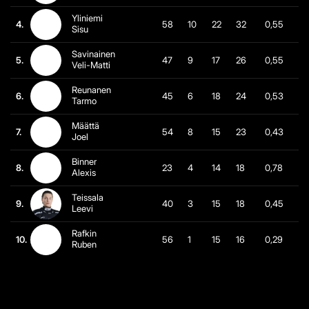
Yliniemi
4.
58
10
22
32
0,55
Sisu
Savinainen
5.
47
9
17
26
0,55
Veli-Matti
Reunanen
6.
45
6
18
24
0,53
Tarmo
Määttä
7.
54
8
15
23
0,43
Joel
Binner
8.
23
4
14
18
0,78
Alexis
Teissala
9.
40
3
15
18
0,45
Leevi
Rafkin
10.
56
1
15
16
0,29
Ruben