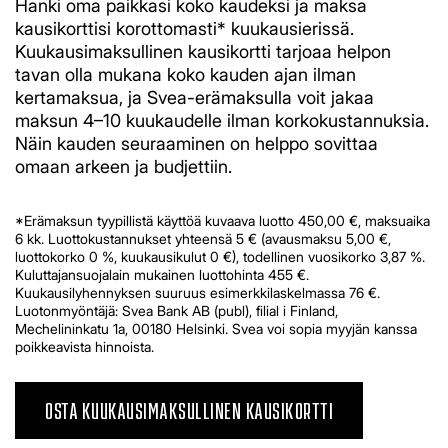
Hanki oma paikkasi koko kaudeksi ja maksa
kausikorttisi korottomasti* kuukausierissä.
Kuukausimaksullinen kausikortti tarjoaa helpon
tavan olla mukana koko kauden ajan ilman
kertamaksua, ja Svea-erämaksulla voit jakaa
maksun 4–10 kuukaudelle ilman korkokustannuksia.
Näin kauden seuraaminen on helppo sovittaa
omaan arkeen ja budjettiin.
*Erämaksun tyypillistä käyttöä kuvaava luotto 450,00 €, maksuaika
6 kk. Luottokustannukset yhteensä 5 € (avausmaksu 5,00 €,
luottokorko 0 %, kuukausikulut 0 €), todellinen vuosikorko 3,87 %.
Kuluttajansuojalain mukainen luottohinta 455 €.
Kuukausilyhennyksen suuruus esimerkkilaskelmassa 76 €.
Luotonmyöntäjä: Svea Bank AB (publ), filial i Finland,
Mechelininkatu 1a, 00180 Helsinki. Svea voi sopia myyjän kanssa
poikkeavista hinnoista.
OSTA KUUKAUSIMAKSULLINEN KAUSIKORTTI