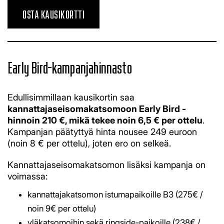
OSTA KAUSIKORTTI
Early Bird-kampanjahinnasto
​​​​​​​Edullisimmillaan kausikortin saa
kannattajaseisomakatsomoon Early Bird -
hinnoin 210 €, mikä tekee noin 6,5 € per ottelu
.
Kampanjan päätyttyä hinta nousee 249 euroon
(noin 8 € per ottelu), joten ero on selkeä.
Kannattajaseisomakatsomon lisäksi kampanja on
voimassa:
kannattajakatsomon istumapaikoille B3 (275€ /
noin 9€ per ottelu)
yläkatsomoihin sekä ringside-paikoille (238€ /