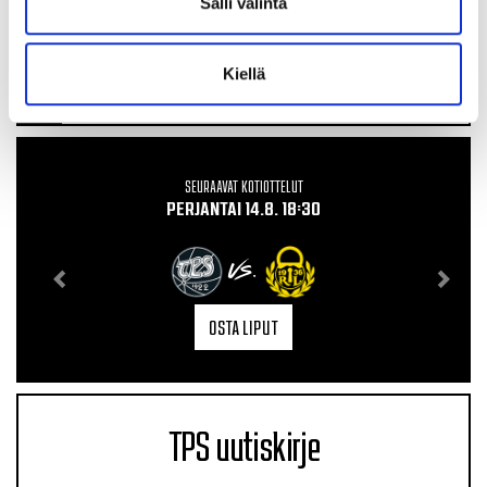
Salli valinta
vaikuttavuutta "Haluamme olla vastuullinen ja
vaikuttava urheiluseura"
Kiellä
04.08.
SEURAAVAT KOTIOTTELUT
PERJANTAI 14.8. 18:30
VS.
OSTA LIPUT
TPS uutiskirje