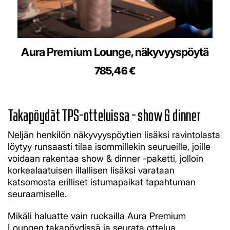
Aura Premium Lounge, näkyvyyspöytä
785,46 €
Takapöydät TPS-otteluissa - show & dinner
Neljän henkilön näkyvyyspöytien lisäksi ravintolasta
löytyy runsaasti tilaa isommillekin seurueille, joille
voidaan rakentaa show & dinner -paketti, jolloin
korkealaatuisen illallisen lisäksi varataan
katsomosta erilliset istumapaikat tapahtuman
seuraamiselle.
Mikäli haluatte vain ruokailla Aura Premium
Loungen takapöydissä ja seurata ottelua