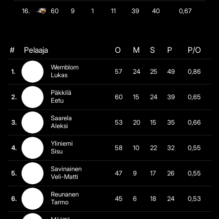
16.
60
9
1
11
39
40
0,67
#
Pelaaja
O
M
S
P
P/O
Wernblom
1.
57
24
25
49
0,86
Lukas
Päkkilä
2.
60
15
24
39
0,65
Eetu
Saarela
3.
53
20
15
35
0,66
Aleksi
Yliniemi
4.
58
10
22
32
0,55
Sisu
Savinainen
5.
47
9
17
26
0,55
Veli-Matti
Reunanen
6.
45
6
18
24
0,53
Tarmo