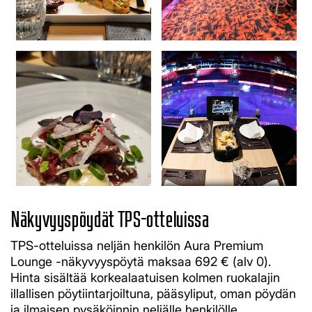
Näkyvyyspöydät TPS-otteluissa
TPS-otteluissa neljän henkilön Aura Premium
Lounge -näkyvyyspöytä maksaa 692 € (alv 0).
Hinta sisältää korkealaatuisen kolmen ruokalajin
illallisen pöytiintarjoiltuna, pääsyliput, oman pöydän
ja ilmaisen pysäköinnin neljälle henkilölle.