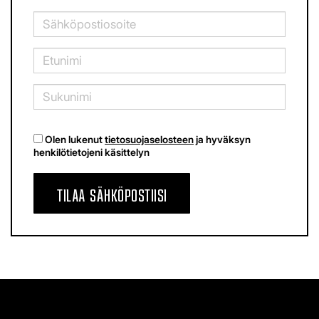
Olen lukenut
tietosuojaselosteen
ja hyväksyn
henkilötietojeni käsittelyn
TILAA SÄHKÖPOSTIISI