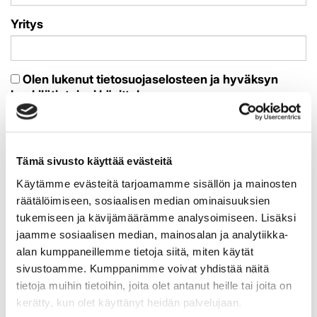
Yritys
Olen lukenut
tietosuojaselosteen
ja hyväksyn
henkilötietojeni käsittelyn
Lähetä
Tämä sivusto käyttää evästeitä
Käytämme evästeitä tarjoamamme sisällön ja mainosten
räätälöimiseen, sosiaalisen median ominaisuuksien
UUSIMMAT ARTIKKELIT
tukemiseen ja kävijämäärämme analysoimiseen. Lisäksi
jaamme sosiaalisen median, mainosalan ja analytiikka-
alan kumppaneillemme tietoja siitä, miten käytät
sivustoamme. Kumppanimme voivat yhdistää näitä
TPS:n harjoitusottelut käyntiin
tietoja muihin tietoihin, joita olet antanut heille tai joita on
Pitsiturnauksessa – saldona kaksi voittoa
kerätty, kun olet käyttänyt heidän palvelujaan.
kolmesta ottelusta