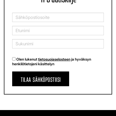
Olen lukenut
tietosuojaselosteen
ja hyväksyn
henkilötietojeni käsittelyn
TILAA SÄHKÖPOSTIISI