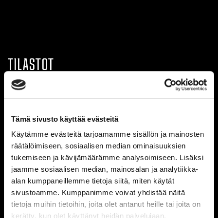
TILASTOT
TILASTOIHIN
Tämä sivusto käyttää evästeitä
Käytämme evästeitä tarjoamamme sisällön ja mainosten
#
O
V
JV
JH
H
P
P/O
räätälöimiseen, sosiaalisen median ominaisuuksien
1.
60
35
3
6
16
117
1,95
tukemiseen ja kävijämäärämme analysoimiseen. Lisäksi
jaamme sosiaalisen median, mainosalan ja analytiikka-
2.
60
33
7
2
18
115
1,92
alan kumppaneillemme tietoja siitä, miten käytät
sivustoamme. Kumppanimme voivat yhdistää näitä
3.
60
31
6
7
16
112
1,87
tietoja muihin tietoihin, joita olet antanut heille tai joita on
kerätty, kun olet käyttänyt heidän palvelujaan.
4.
60
29
8
4
19
107
1,78