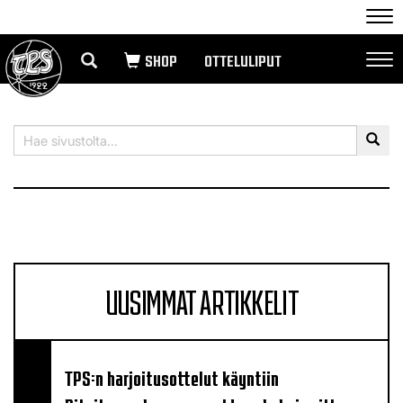
Nav
OTTELULIPUT
Nav
UUSIMMAT ARTIKKELIT
TPS:n harjoitusottelut käyntiin