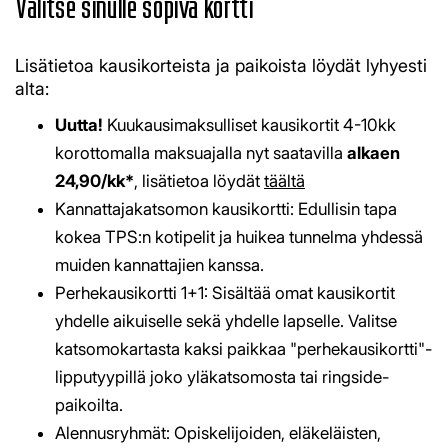
​​​​​​​Valitse sinulle sopiva kortti
​​​​​​​Lisätietoa kausikorteista ja paikoista löydät lyhyesti
alta:
Uutta!
Kuukausimaksulliset kausikortit 4-10kk
korottomalla maksuajalla nyt saatavilla
alkaen
24,90/kk*
, lisätietoa löydät
täältä
Kannattajakatsomon kausikortti: Edullisin tapa
kokea TPS:n kotipelit ja huikea tunnelma yhdessä
muiden kannattajien kanssa.
Perhekausikortti 1+1: Sisältää omat kausikortit
yhdelle aikuiselle sekä yhdelle lapselle. Valitse
katsomokartasta kaksi paikkaa "perhekausikortti"-
lipputyypillä joko yläkatsomosta tai ringside-
paikoilta.
Alennusryhmät: Opiskelijoiden, eläkeläisten,