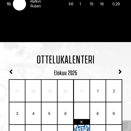
Rafkin
10.
56
1
15
16
0,29
Ruben
OTTELUKALENTERI
Elokuu
2026
27
28
29
30
31
1
2
7
3
4
5
6
8
9
K