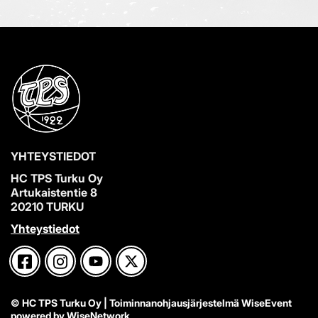
YHTEYSTIEDOT
HC TPS Turku Oy
Artukaistentie 8
20210 TURKU
Yhteystiedot
© HC TPS Turku Oy
| Toiminnanohjausjärjestelmä
WiseEvent
powered by
WiseNetwork