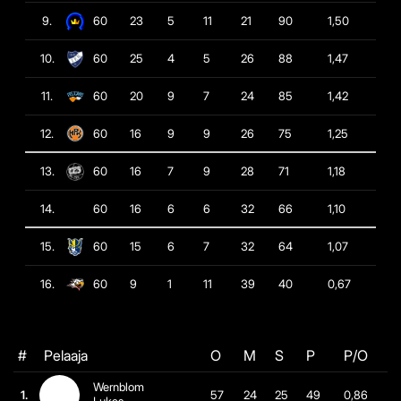
9.
60
23
5
11
21
90
1,50
10.
60
25
4
5
26
88
1,47
11.
60
20
9
7
24
85
1,42
12.
60
16
9
9
26
75
1,25
13.
60
16
7
9
28
71
1,18
14.
60
16
6
6
32
66
1,10
15.
60
15
6
7
32
64
1,07
16.
60
9
1
11
39
40
0,67
#
Pelaaja
O
M
S
P
P/O
Wernblom
1.
57
24
25
49
0,86