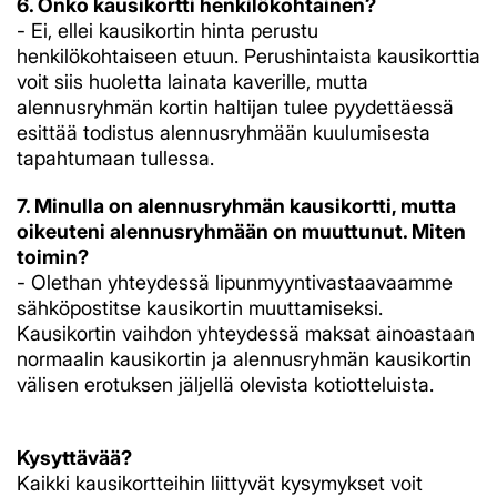
6. Onko kausikortti henkilökohtainen?
- Ei, ellei kausikortin hinta perustu
henkilökohtaiseen etuun. Perushintaista kausikorttia
voit siis huoletta lainata kaverille, mutta
alennusryhmän kortin haltijan tulee pyydettäessä
esittää todistus alennusryhmään kuulumisesta
tapahtumaan tullessa.
7. Minulla on alennusryhmän kausikortti, mutta
oikeuteni alennusryhmään on muuttunut. Miten
toimin?
- Olethan yhteydessä lipunmyyntivastaavaamme
sähköpostitse kausikortin muuttamiseksi.
Kausikortin vaihdon yhteydessä maksat ainoastaan
normaalin kausikortin ja alennusryhmän kausikortin
välisen erotuksen jäljellä olevista kotiotteluista.
Kysyttävää?
Kaikki kausikortteihin liittyvät kysymykset voit