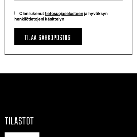
Olen lukenut
tietosuojaselosteen
ja hyväksyn
henkilötietojeni käsittelyn
TILAA SÄHKÖPOSTIISI
TILASTOT