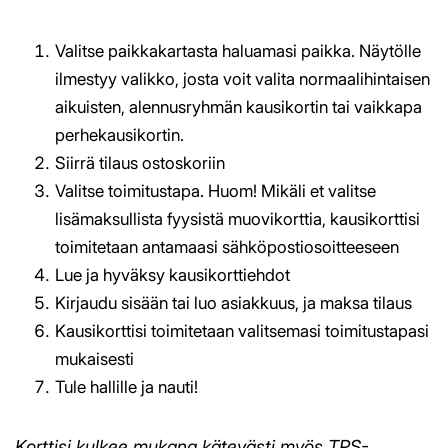
Valitse paikkakartasta haluamasi paikka. Näytölle
ilmestyy valikko, josta voit valita normaalihintaisen
aikuisten, alennusryhmän kausikortin tai vaikkapa
perhekausikortin.
Siirrä tilaus ostoskoriin
Valitse toimitustapa. Huom! Mikäli et valitse
lisämaksullista fyysistä muovikorttia, kausikorttisi
toimitetaan antamaasi sähköpostiosoitteeseen
Lue ja hyväksy kausikorttiehdot
Kirjaudu sisään tai luo asiakkuus, ja maksa tilaus
Kausikorttisi toimitetaan valitsemasi toimitustapasi
mukaisesti
Tule hallille ja nauti!
Korttisi kulkee mukana kätevästi myös TPS-