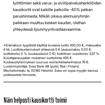
työttömien sekä varus- ja siviilipalvelushenkilöiden
kausikortit ovat kaikille paikoille -40% paikan
perushinnasta. Mikäli oikeus alennusryhmän
paikkaan muuttuu kesken kauden, olethan
yhteydessä lipunmyyntivastaavaamme.​​​​​​​
*Erämaksun tyypillistä käyttöä kuvaava luotto 450,00 €, maksuaika
6 kk. Luottokustannukset yhteensä 5 € (avausmaksu 5,00 €,
luottokorko 0 %, kuukausikulut 0 €), todellinen vuosikorko 3,87 %.
Kuluttajansuojalain mukainen luottohinta 455 €.
Kuukausilyhennyksen suuruus esimerkkilaskelmassa 76 €.
Luotonmyöntäjä: Svea Bank AB (publ), filial i Finland,
Mechelininkatu 1a, 00180 Helsinki. Svea voi sopia myyjän kanssa
poikkeavista hinnoista.
​​​​​​​Näin helposti kausikortti toimii