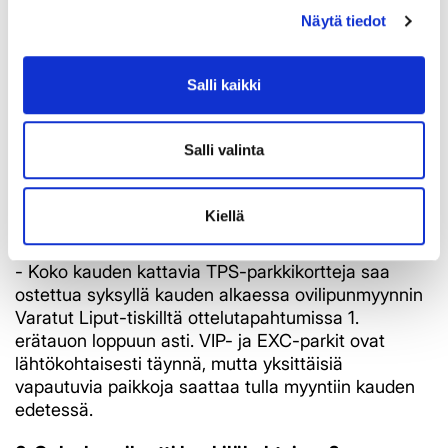
asiakaspalvelupisteeseen (Kauppatorin Monitori),
Näytä tiedot
jossa kausikortti tarkistetaan ja kertalippu voidaan
hyvittää.
Salli kaikki
4. Haluan vaihtaa paikkaa, miten toimin?
-
Jos haluat säilyttää kausikorttisi, mutta vaihtaa
paikkaa, olethan yhteydessä suoraan
Lippupisteen
Salli valinta
TPS-tukeen.
Tavoitat TPS-tuen numerosta
0106331074
(arkisin klo 10-16, maksullinen
palvelunumero) tai sähköpostil
la
tps@lippu.
f
i
Kiellä
5. Mistä saan ostettua parkkiluvan?
- Koko kauden kattavia TPS-parkkikortteja saa
ostettua syksyllä kauden alkaessa ovilipunmyynnin
Varatut Liput-tiskilltä ottelutapahtumissa 1.
erätauon loppuun asti. VIP- ja EXC-parkit ovat
lähtökohtaisesti täynnä, mutta yksittäisiä
vapautuvia paikkoja saattaa tulla myyntiin kauden
edetessä.