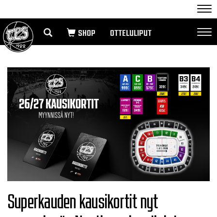
Nav
OTTELULIPUT
Nav
Superkauden kausikortit nyt