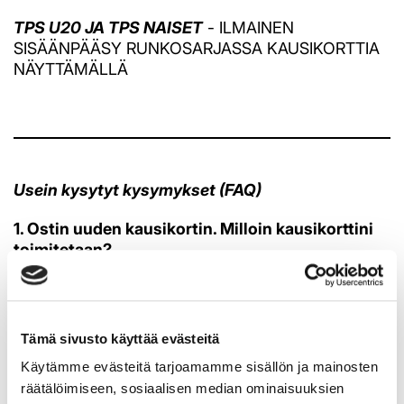
TPS U20 JA TPS NAISET
- ILMAINEN
SISÄÄNPÄÄSY RUNKOSARJASSA KAUSIKORTTIA
NÄYTTÄMÄLLÄ
​​​​​​​Usein kysytyt kysymykset (FAQ)
1. Ostin uuden kausikortin. Milloin kausikorttini
toimitetaan?
- Kausikorttien toimitus aloitetaan loppukesästä,
jonka jälkeen toimitusaika on noin 2 viikkoa. PDF-
kortti toimitetaan sähköpostiisi parin päivän sisällä
ostotapahtumasta, kausikortti päivittyy TPS-appiin
Tämä sivusto käyttää evästeitä
ennen syksyn harjoitusotteluita. Mikäli olet
Käytämme evästeitä tarjoamamme sisällön ja mainosten
epävarma valitsemastasi toimitusvaihtoehdosta
räätälöimiseen, sosiaalisen median ominaisuuksien
(fyysinen kortti, PDF) voit olla yhteydessä TPS-