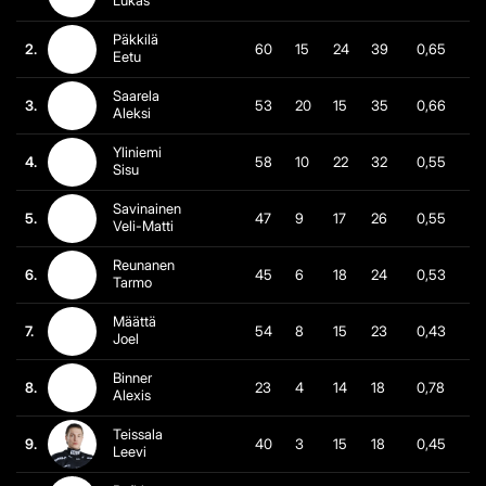
Lukas
Päkkilä
2.
60
15
24
39
0,65
Eetu
Saarela
3.
53
20
15
35
0,66
Aleksi
Yliniemi
4.
58
10
22
32
0,55
Sisu
Savinainen
5.
47
9
17
26
0,55
Veli-Matti
Reunanen
6.
45
6
18
24
0,53
Tarmo
Määttä
7.
54
8
15
23
0,43
Joel
Binner
8.
23
4
14
18
0,78
Alexis
Teissala
9.
40
3
15
18
0,45
Leevi