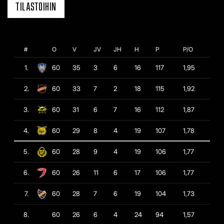
TILASTOIHIN
#
O
V
JV
JH
H
P
P/O
1.
60
35
3
6
16
117
1,95
2.
60
33
7
2
18
115
1,92
3.
60
31
6
7
16
112
1,87
4.
60
29
8
4
19
107
1,78
5.
60
28
9
4
19
106
1,77
6.
60
26
11
6
17
106
1,77
7.
60
28
7
6
19
104
1,73
8.
60
26
6
4
24
94
1,57