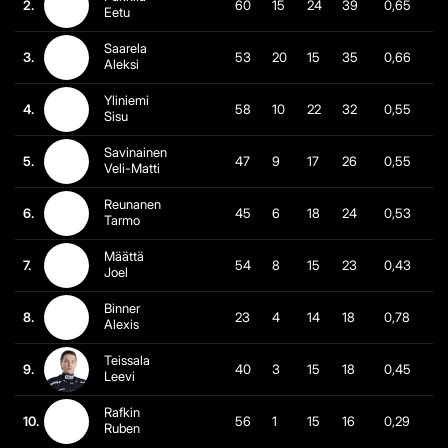
2.
60
15
24
39
0,65
Eetu
Saarela
3.
53
20
15
35
0,66
Aleksi
Yliniemi
4.
58
10
22
32
0,55
Sisu
Savinainen
5.
47
9
17
26
0,55
Veli-Matti
Reunanen
6.
45
6
18
24
0,53
Tarmo
Määttä
7.
54
8
15
23
0,43
Joel
Binner
8.
23
4
14
18
0,78
Alexis
Teissala
9.
40
3
15
18
0,45
Leevi
Rafkin
10.
56
1
15
16
0,29
Ruben