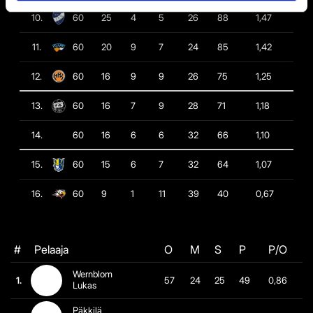
10.
60
25
4
5
26
88
1,47
11.
60
20
9
7
24
85
1,42
12.
60
16
9
9
26
75
1,25
13.
60
16
7
9
28
71
1,18
14.
60
16
6
6
32
66
1,10
15.
60
15
6
7
32
64
1,07
16.
60
9
1
11
39
40
0,67
#
Pelaaja
O
M
S
P
P/O
Wernblom
1.
57
24
25
49
0,86
Lukas
Päkkilä