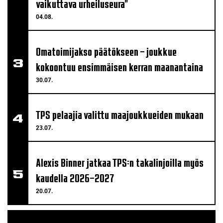
vaikuttava urheiluseura"
04.08.
Omatoimijakso päätökseen – joukkue
kokoontuu ensimmäisen kerran maanantaina
30.07.
TPS pelaajia valittu maajoukkueiden mukaan
23.07.
Alexis Binner jatkaa TPS:n takalinjoilla myös
kaudella 2026–2027
20.07.