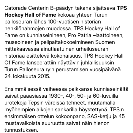
Gatorade Centerin B-päädyn takana sijaitseva
TPS
Hockey Hall of Fame
kokoaa yhteen Turun
palloseuran lähes 100-vuotisen historian
henkilöhahmojen muodossa. TPS Hockey Hall of
Fame on kunniaseinineen, Pro Patria –laattoineen,
museoineen ja pelipaitakokoelmineen Suomen
mittakaavassa ainutlaatuinen urheiluseuran
historiaa esittelevä kokonaisuus. TPS Hockey Hall
Of Fame lanseerattiin näyttävin juhlallisuuksin
Turun Palloseura ry:n perustamisen vuosipäivänä
24. lokakuuta 2015.
Ensimmäisessä vaiheessa paikkansa kunniaseinältä
saivat pääasiassa 1930-, 40-, 50- ja 60-luvuilla
urotekoja Tepsin väreissä tehneet, muutamalla
myöhempien aikojen sankarilla höystettynä. TPS:n
ensimmäisen ottelun kokoonpano, SAS-ketju ja 45
mustavalkoista suuruutta saivat näin hienon
tunnustuksen.