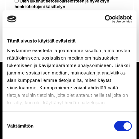
Olen lukenut
tietosuojaselosteen
ja hyväksyn
henkilötietojeni käsittelyn
TILAA SÄHKÖPOSTIISI
Tämä sivusto käyttää evästeitä
Käytämme evästeitä tarjoamamme sisällön ja mainosten
räätälöimiseen, sosiaalisen median ominaisuuksien
tukemiseen ja kävijämäärämme analysoimiseen. Lisäksi
jaamme sosiaalisen median, mainosalan ja analytiikka-
alan kumppaneillemme tietoja siitä, miten käytät
sivustoamme. Kumppanimme voivat yhdistää näitä
tietoja muihin tietoihin, joita olet antanut heille tai joita on
kerätty, kun olet käyttänyt heidän palvelujaan.
TILASTOT
Suostumuksen
Välttämätön
valinta
TILASTOIHIN