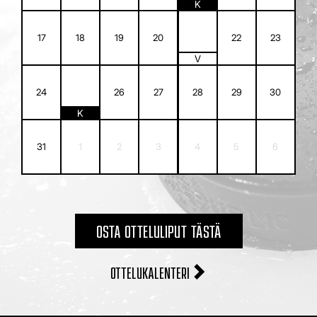
K
21
17
18
19
20
22
23
V
25
24
26
27
28
29
30
K
31
1
2
3
4
5
6
OSTA OTTELULIPUT TÄSTÄ
OTTELUKALENTERI