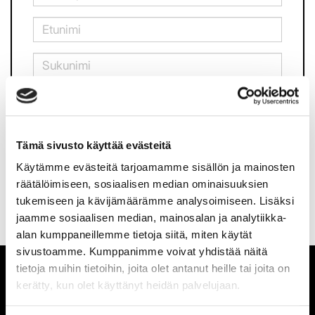
Olen lukenut
tietosuojaselosteen
ja hyväksyn
henkilötietojeni käsittelyn
Tämä sivusto käyttää evästeitä
TILAA SÄHKÖPOSTIISI
Käytämme evästeitä tarjoamamme sisällön ja mainosten
räätälöimiseen, sosiaalisen median ominaisuuksien
tukemiseen ja kävijämäärämme analysoimiseen. Lisäksi
jaamme sosiaalisen median, mainosalan ja analytiikka-
alan kumppaneillemme tietoja siitä, miten käytät
sivustoamme. Kumppanimme voivat yhdistää näitä
tietoja muihin tietoihin, joita olet antanut heille tai joita on
kerätty, kun olet käyttänyt heidän palvelujaan.