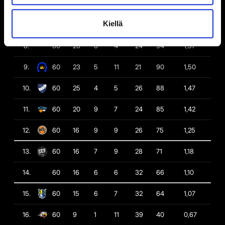
6.
60
26
11
6
17
106
1,77
Kiellä
7.
60
28
7
6
19
104
1,73
8.
60
26
6
4
24
94
1,57
9.
60
23
5
11
21
90
1,50
10.
60
25
4
5
26
88
1,47
11.
60
20
9
7
24
85
1,42
12.
60
16
9
9
26
75
1,25
13.
60
16
7
9
28
71
1,18
14.
60
16
6
6
32
66
1,10
15.
60
15
6
7
32
64
1,07
16.
60
9
1
11
39
40
0,67