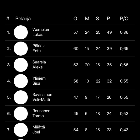
#
Pelaaja
O
M
S
P
P/O
Wernblom
1.
57
24
25
49
0,86
Lukas
Päkkilä
2.
60
15
24
39
0,65
Eetu
Saarela
3.
53
20
15
35
0,66
Aleksi
Yliniemi
4.
58
10
22
32
0,55
Sisu
Savinainen
5.
47
9
17
26
0,55
Veli-Matti
Reunanen
6.
45
6
18
24
0,53
Tarmo
Määttä
7.
54
8
15
23
0,43
Joel