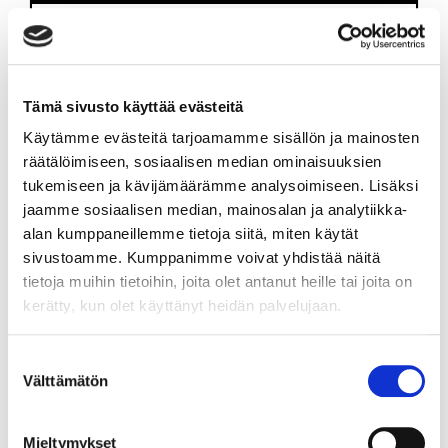
VS.
LAUANTAI 01.11. 00:00
TPS
-
ROKI
Tämä sivusto käyttää evästeitä
Käytämme evästeitä tarjoamamme sisällön ja mainosten
SIIRRY OTTELUUN
räätälöimiseen, sosiaalisen median ominaisuuksien
11 - 1
tukemiseen ja kävijämäärämme analysoimiseen. Lisäksi
jaamme sosiaalisen median, mainosalan ja analytiikka-
alan kumppaneillemme tietoja siitä, miten käytät
sivustoamme. Kumppanimme voivat yhdistää näitä
tietoja muihin tietoihin, joita olet antanut heille tai joita on
VS.
kerätty, kun olet käyttänyt heidän palvelujaan.
SUNNUNTAI 02.11. 00:00
K-ESPOO
-
TPS
Suostumuksen
Välttämätön
valinta
SIIRRY OTTELUUN
4 - 1
Mieltymykset