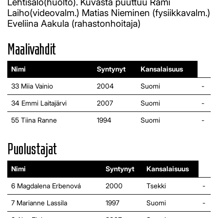
Lehtisalo(huolto). Kuvasta puuttuu Rami
Laiho(videovalm.) Matias Nieminen (fysiikkavalm.)
Eveliina Aakula (rahastonhoitaja)
Maalivahdit
Nimi
Syntynyt
Kansalaisuus
33 Miia Vainio
2004
Suomi
-
34 Emmi Laitajärvi
2007
Suomi
-
55 Tiina Ranne
1994
Suomi
-
Puolustajat
Nimi
Syntynyt
Kansalaisuus
6 Magdalena Erbenová
2000
Tsekki
-
7 Marianne Lassila
1997
Suomi
-