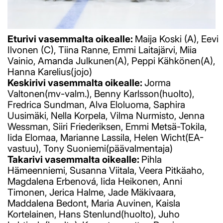
Eturivi vasemmalta oikealle:
Maija Koski (A), Eevi
Ilvonen (C), Tiina Ranne, Emmi Laitajärvi, Miia
Vainio, Amanda Julkunen(A), Peppi Kähkönen(A),
Hanna Karelius(jojo)
Keskirivi vasemmalta oikealle:
Jorma
Valtonen(mv-valm.), Benny Karlsson(huolto),
Fredrica Sundman, Alva Eloluoma, Saphira
Uusimäki, Nella Korpela, Vilma Nurmisto, Jenna
Wessman, Siiri Friederiksen, Emmi Metsä-Tokila,
Iida Elomaa, Marianne Lassila, Helen Wicht(EA-
vastuu), Tony Suoniemi(päävalmentaja)
Takarivi vasemmalta oikealle:
Pihla
Hämeenniemi, Susanna Viitala, Veera Pitkäaho,
Magdalena Erbenová, Iida Heikonen, Anni
Timonen, Jerica Halme, Jade Mäkivaara,
Maddalena Bedont, Maria Auvinen, Kaisla
Kortelainen, Hans Stenlund(huolto), Juho