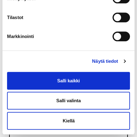
Tilastot
VS.
Markkinointi
PERJANTAI 14.11. 18:45
HPK
-
TPS
Näytä tiedot
SIIRRY OTTELUUN
5 - 0
Salli kaikki
Salli valinta
VS.
Kiellä
LAUANTAI 15.11. 00:00
TPS
-
KALPA