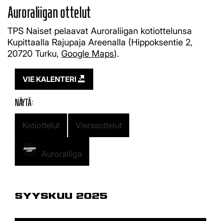
Auroraliigan ottelut
TPS Naiset pelaavat Auroraliigan kotiottelunsa
Kupittaalla Rajupaja Areenalla (Hippoksentie 2,
20720 Turku,
Google Maps
).
VIE KALENTERI
NÄYTÄ:
Kotiottelut
Vierasottelut
Auroraliiga
SYYSKUU 2025