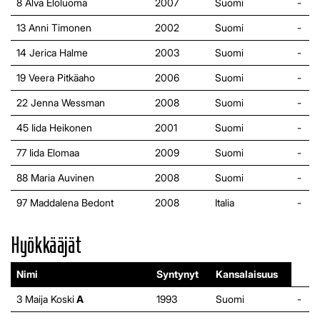
8 Alva Eloluoma
2007
Suomi
-
13 Anni Timonen
2002
Suomi
-
14 Jerica Halme
2003
Suomi
-
19 Veera Pitkäaho
2006
Suomi
-
22 Jenna Wessman
2008
Suomi
-
45 Iida Heikonen
2001
Suomi
-
77 Iida Elomaa
2009
Suomi
-
88 Maria Auvinen
2008
Suomi
-
97 Maddalena Bedont
2008
Italia
-
Hyökkääjät
Nimi
Syntynyt
Kansalaisuus
3 Maija Koski
A
1993
Suomi
-