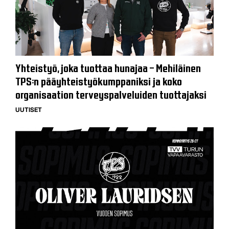
Yhteistyö, joka tuottaa hunajaa – Mehiläinen
TPS:n pääyhteistyökumppaniksi ja koko
organisaation terveyspalveluiden tuottajaksi
UUTISET