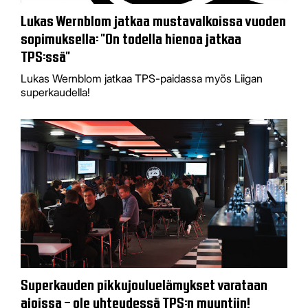
Lukas Wernblom jatkaa mustavalkoissa vuoden
sopimuksella: "On todella hienoa jatkaa
TPS:ssä"
Lukas Wernblom jatkaa TPS-paidassa myös Liigan
superkaudella!
Superkauden pikkujouluelämykset varataan
ajoissa – ole yhteydessä TPS:n myyntiin!