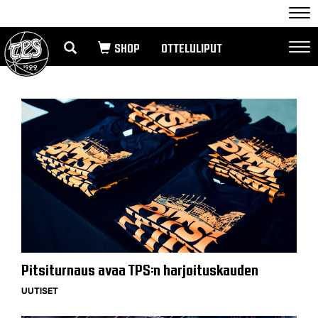
Nav
OTTELULIPUT
Nav
Pitsiturnaus avaa TPS:n harjoituskauden
UUTISET