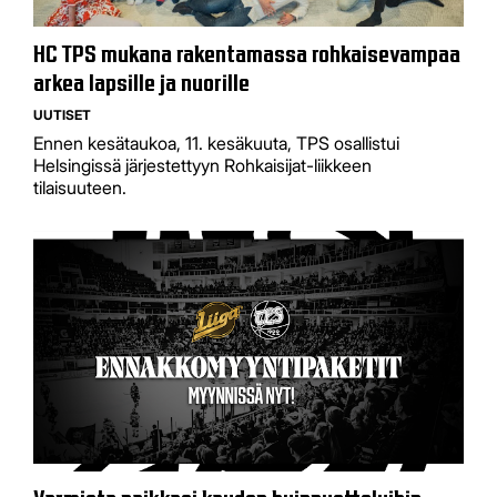
HC TPS mukana rakentamassa rohkaisevampaa
arkea lapsille ja nuorille
UUTISET
Ennen kesätaukoa, 11. kesäkuuta, TPS osallistui
Helsingissä järjestettyyn Rohkaisijat-liikkeen
tilaisuuteen.
Varmista paikkasi kauden huippuotteluihin –