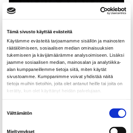
Turun Palloseura on tehnyt kaksivuotisen
sopimuksen hyökkääjä Otto Paajasen kanssa
Tämä sivusto käyttää evästeitä
UUTISET
Käytämme evästeitä tarjoamamme sisällön ja mainosten
Turun Palloseura on tehnyt kaksivuotisen sopimuksen
räätälöimiseen, sosiaalisen median ominaisuuksien
keskushyökkääjä Otto Paajasen kanssa.
tukemiseen ja kävijämäärämme analysoimiseen. Lisäksi
jaamme sosiaalisen median, mainosalan ja analytiikka-
alan kumppaneillemme tietoja siitä, miten käytät
sivustoamme. Kumppanimme voivat yhdistää näitä
tietoja muihin tietoihin, joita olet antanut heille tai joita on
kerätty, kun olet käyttänyt heidän palvelujaan.
Suostumuksen
Välttämätön
valinta
HC TPS, Turku Live ja Creative Technology
Mieltymykset