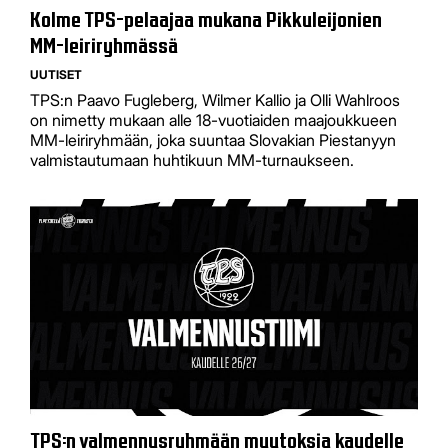
Kolme TPS-pelaajaa mukana Pikkuleijonien
MM-leiriryhmässä
UUTISET
TPS:n Paavo Fugleberg, Wilmer Kallio ja Olli Wahlroos
on nimetty mukaan alle 18-vuotiaiden maajoukkueen
MM-leiriryhmään, joka suuntaa Slovakian Piestanyyn
valmistautumaan huhtikuun MM-turnaukseen.
TPS:n valmennusryhmään muutoksia kaudelle