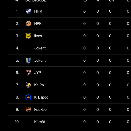
1.
HIFK
0
0
0
0
2.
HPK
0
0
0
0
3.
Ilves
0
0
0
0
4.
Jokerit
0
0
0
0
5.
Jukurit
0
0
0
0
6.
JYP
0
0
0
0
7.
KalPa
0
0
0
0
8.
K-Espoo
0
0
0
0
9.
KooKoo
0
0
0
0
10.
Kärpät
0
0
0
0