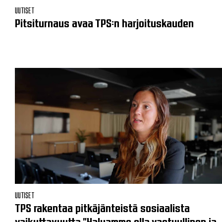
UUTISET
Pitsiturnaus avaa TPS:n harjoituskauden
UUTISET
TPS rakentaa pitkäjänteistä sosiaalista
vaikuttavuutta "Haluamme olla vastuullinen ja