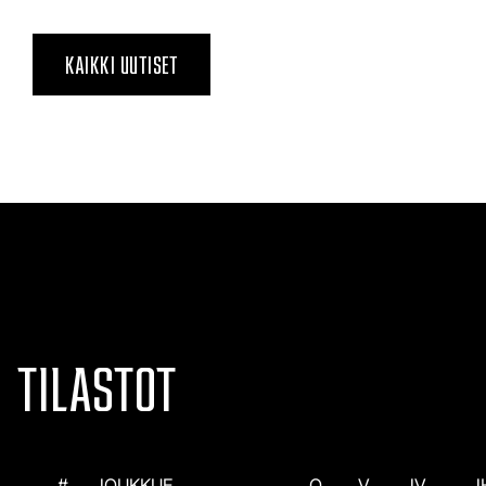
KAIKKI UUTISET
TILASTOT
#
JOUKKUE
O
V
JV
J