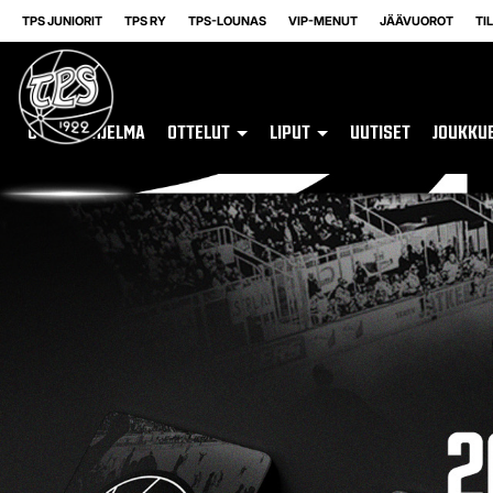
TPS JUNIORIT
TPS RY
TPS-LOUNAS
VIP-MENUT
JÄÄVUOROT
TI
OTTELUOHJELMA
OTTELUT
LIPUT
UUTISET
JOUKKU