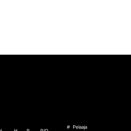
#
Pelaaja
H
H
P
P/O