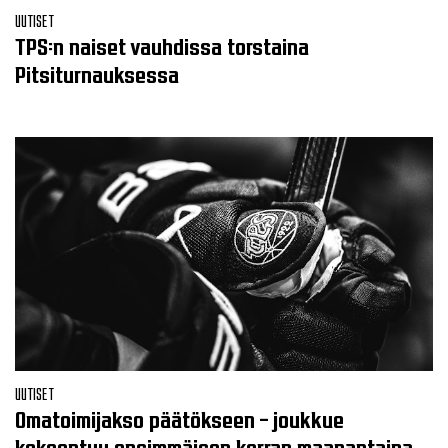
UUTISET
TPS:n naiset vauhdissa torstaina
Pitsiturnauksessa
UUTISET
Omatoimijakso päätökseen – joukkue
kokoontuu ensimmäisen kerran maanantaina