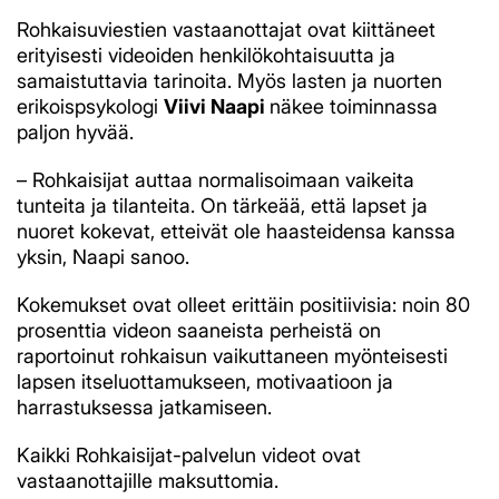
Rohkaisuviestien vastaanottajat ovat kiittäneet
erityisesti videoiden henkilökohtaisuutta ja
samaistuttavia tarinoita. Myös lasten ja nuorten
erikoispsykologi
Viivi Naapi
näkee toiminnassa
paljon hyvää.
– Rohkaisijat auttaa normalisoimaan vaikeita
tunteita ja tilanteita. On tärkeää, että lapset ja
nuoret kokevat, etteivät ole haasteidensa kanssa
yksin, Naapi sanoo.
Kokemukset ovat olleet erittäin positiivisia: noin 80
prosenttia videon saaneista perheistä on
raportoinut rohkaisun vaikuttaneen myönteisesti
lapsen itseluottamukseen, motivaatioon ja
harrastuksessa jatkamiseen.
Kaikki Rohkaisijat-palvelun videot ovat
vastaanottajille maksuttomia.