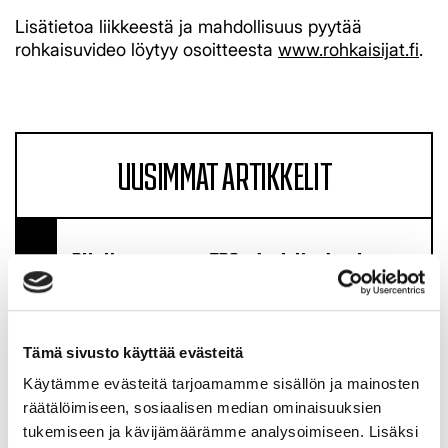
Lisätietoa liikkeestä ja mahdollisuus pyytää
rohkaisuvideo löytyy osoitteesta
www.rohkaisijat.fi
.
UUSIMMAT ARTIKKELIT
Pitsiturnaus avaa TPS:n harjoituskauden
07:04
TPS:n naiset vauhdissa torstaina
Tämä sivusto käyttää evästeitä
Pitsiturnauksessa
Käytämme evästeitä tarjoamamme sisällön ja mainosten
räätälöimiseen, sosiaalisen median ominaisuuksien
06.08.
tukemiseen ja kävijämäärämme analysoimiseen. Lisäksi