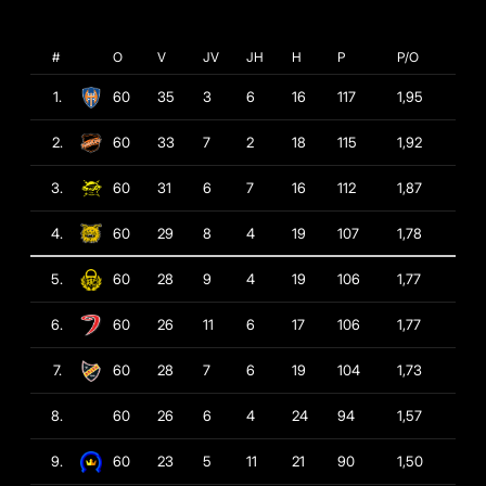
#
O
V
JV
JH
H
P
P/O
1.
60
35
3
6
16
117
1,95
2.
60
33
7
2
18
115
1,92
3.
60
31
6
7
16
112
1,87
4.
60
29
8
4
19
107
1,78
5.
60
28
9
4
19
106
1,77
6.
60
26
11
6
17
106
1,77
7.
60
28
7
6
19
104
1,73
8.
60
26
6
4
24
94
1,57
9.
60
23
5
11
21
90
1,50