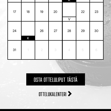
21
17
18
19
20
22
23
V
25
24
26
27
28
29
30
K
31
1
2
3
4
5
6
OSTA OTTELULIPUT TÄSTÄ
OTTELUKALENTERI