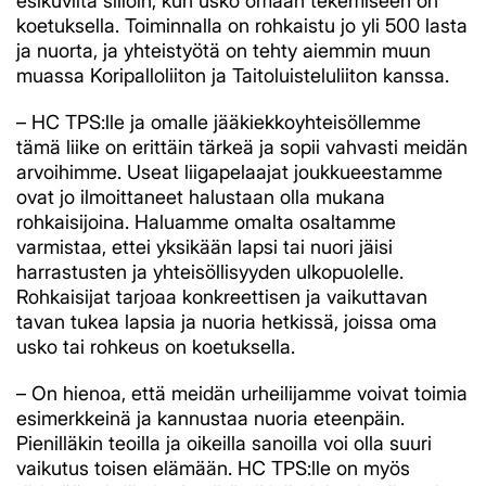
esikuvilta silloin, kun usko omaan tekemiseen on
koetuksella. Toiminnalla on rohkaistu jo yli 500 lasta
ja nuorta, ja yhteistyötä on tehty aiemmin muun
muassa Koripalloliiton ja Taitoluisteluliiton kanssa.
– HC TPS:lle ja omalle jääkiekkoyhteisöllemme
tämä liike on erittäin tärkeä ja sopii vahvasti meidän
arvoihimme. Useat liigapelaajat joukkueestamme
ovat jo ilmoittaneet halustaan olla mukana
rohkaisijoina. Haluamme omalta osaltamme
varmistaa, ettei yksikään lapsi tai nuori jäisi
harrastusten ja yhteisöllisyyden ulkopuolelle.
Rohkaisijat tarjoaa konkreettisen ja vaikuttavan
tavan tukea lapsia ja nuoria hetkissä, joissa oma
usko tai rohkeus on koetuksella.
– On hienoa, että meidän urheilijamme voivat toimia
esimerkkeinä ja kannustaa nuoria eteenpäin.
Pienilläkin teoilla ja oikeilla sanoilla voi olla suuri
vaikutus toisen elämään. HC TPS:lle on myös