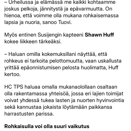
– Urheilussa ja elämässä me kaikki kohtaamme
joskus pelkoja, jännitystä ja epävarmuutta. On
hienoa, että voimme olla mukana rohkaisemassa
lapsia ja nuoria, sanoo Tuovi.
Myös entinen Susijengin kapteeni
Shawn Huff
kokee liikkeen tärkeäksi.
– Haluan omilla kokemuksillani näyttää, että
rohkeus ei tarkoita pelottomuutta, vaan uskallusta
yrittää epäonnistumisen pelosta huolimatta, Huff
kertoo.
HC TPS haluaa omalla mukanaolollaan osaltaan
olla rakentamassa yhteisöä, jossa eri lajien toimijat
voivat yhdessä tukea lasten ja nuorten hyvinvointia
sekä kannustaa jokaista löytämään paikkansa
harrastusten parissa.
Rohkaisulla voi olla suuri vaikutus