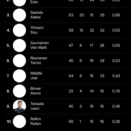
Eetu
Saarela
3.
53
20
15
35
0,66
Aleksi
Yliniemi
4.
58
10
22
32
0,55
Sisu
Savinainen
5.
47
9
17
26
0,55
Veli-Matti
Reunanen
6.
45
6
18
24
0,53
Tarmo
Määttä
7.
54
8
15
23
0,43
Joel
Binner
8.
23
4
14
18
0,78
Alexis
Teissala
9.
40
3
15
18
0,45
Leevi
Rafkin
10.
56
1
15
16
0,29
Ruben