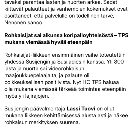
tavaksi parantaa lasten ja nuorten arkea. Sadat
kiittävät palautteet ja vanhempien kokemukset ovat
osoittaneet, että palvelulle on todellinen tarve,
Nenonen sanoo.
Rohkaisijat sai alkunsa koripalloyhteisöstä – TPS
mukana viemässä hyvää eteenpäin
Rohkaisijat-liikkeen ensimmäinen vaihe toteutettiin
yhdessä Susijengin ja Susiladiesin kanssa. Yli 300
lasta ja nuorta sai videorohkaisun
maajoukkuepelaajalta, ja palaute oli
poikkeuksellisen positiivista. Nyt HC TPS haluaa
olla mukana viemässä tärkeää toimintaa eteenpäin
myös yli lajirajojen.
Susijengin päävalmentaja
Lassi Tuovi
on ollut
mukana liikkeen kehittämisessä alusta asti ja näkee
rohkaisun merkityksen suurena.