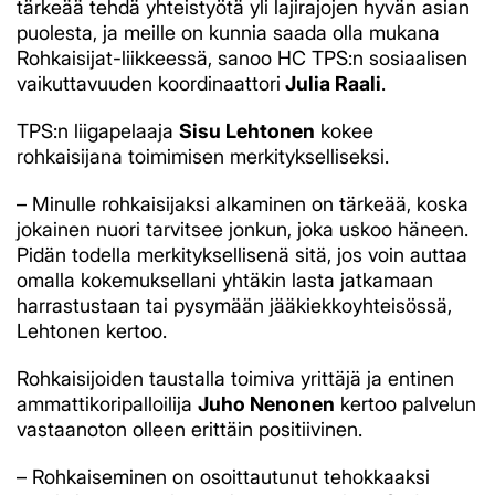
tärkeää tehdä yhteistyötä yli lajirajojen hyvän asian
puolesta, ja meille on kunnia saada olla mukana
Rohkaisijat-liikkeessä, sanoo HC TPS:n sosiaalisen
vaikuttavuuden koordinaattori
Julia Raali
.
TPS:n liigapelaaja
Sisu Lehtonen
kokee
rohkaisijana toimimisen merkitykselliseksi.
– Minulle rohkaisijaksi alkaminen on tärkeää, koska
jokainen nuori tarvitsee jonkun, joka uskoo häneen.
Pidän todella merkityksellisenä sitä, jos voin auttaa
omalla kokemuksellani yhtäkin lasta jatkamaan
harrastustaan tai pysymään jääkiekkoyhteisössä,
Lehtonen kertoo.
Rohkaisijoiden taustalla toimiva yrittäjä ja entinen
ammattikoripalloilija
Juho Nenonen
kertoo palvelun
vastaanoton olleen erittäin positiivinen.
– Rohkaiseminen on osoittautunut tehokkaaksi