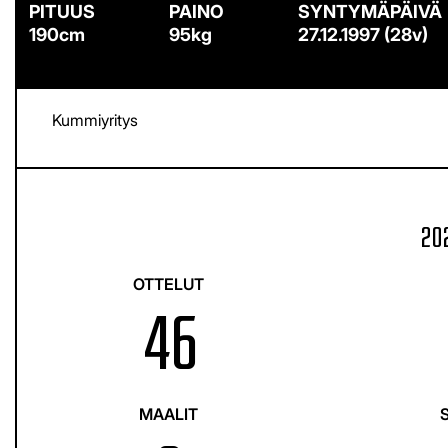
190cm
95kg
27.12.1997 (28v)
Kummiyritys
202
OTTELUT
46
MAALIT