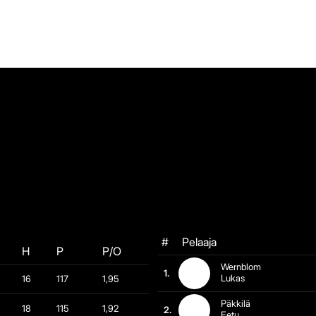
#
Pelaaja
H
P
P/O
Wernblom
1.
Lukas
16
117
1,95
Päkkilä
18
115
1,92
2.
Eetu