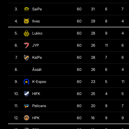
3.
SaiPa
60
31
6
7
4.
Ilves
60
29
8
4
5.
Lukko
60
28
9
4
6.
JYP
60
26
11
6
7.
KalPa
60
28
7
6
8.
Ässät
60
26
6
4
9.
K-Espoo
60
23
5
11
10.
HIFK
60
25
4
5
11.
Pelicans
60
20
9
7
12.
HPK
60
16
9
9