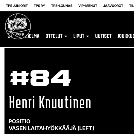
TPS JUNIORIT
TPS RY
TPS-LOUNAS
VIP-MENUT
JÄÄVUOROT
TI
OTTELUOHJELMA
OTTELUT
LIPUT
UUTISET
JOUKKU
#84
Henri Knuutinen
VASEN LAITAHYÖKKÄÄJÄ (LEFT)