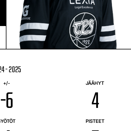
4 - 2025
+/-
JÄÄHYT
-6
4
SYÖTÖT
PISTEET