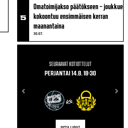
Omatoimijakso päätökseen – joukkue
kokoontuu ensimmäisen kerran
maanantaina
30.07.
SEURAAVAT KOTIOTTELUT
PERJANTAI 14.8. 18:30
VS.
OSTA LIPUT