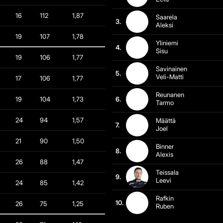
16
112
1,87
Saarela
3.
Aleksi
19
107
1,78
Yliniemi
4.
Sisu
19
106
1,77
Savinainen
5.
Veli-Matti
17
106
1,77
Reunanen
19
104
1,73
6.
Tarmo
24
94
1,57
Määttä
7.
Joel
21
90
1,50
Binner
8.
Alexis
26
88
1,47
Teissala
9.
Leevi
24
85
1,42
Rafkin
10.
26
75
1,25
Ruben