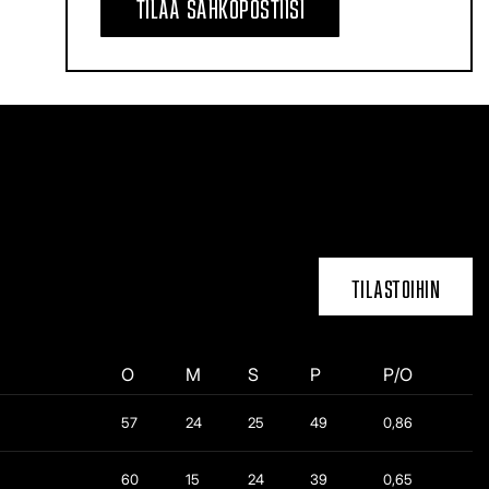
TILAA SÄHKÖPOSTIISI
TILASTOIHIN
O
M
S
P
P/O
57
24
25
49
0,86
60
15
24
39
0,65