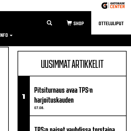
OTTELULIPUT
INFO
UUSIMMAT ARTIKKELIT
Pitsiturnaus avaa TPS:n
harjoituskauden
07.08.
TPS:n naiset vauhdissa torstaina