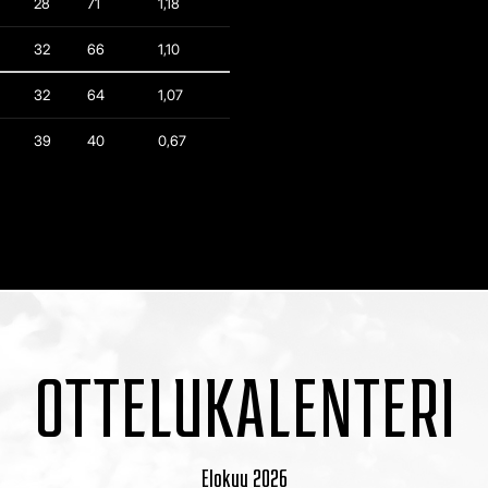
28
71
1,18
32
66
1,10
32
64
1,07
39
40
0,67
OTTELUKALENTERI
Elokuu
2026