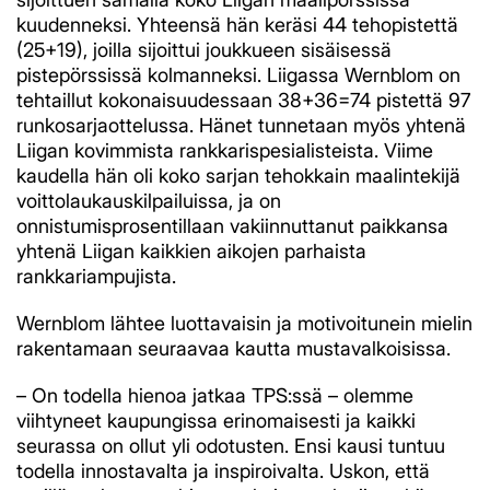
kuudenneksi. Yhteensä hän keräsi 44 tehopistettä
(25+19), joilla sijoittui joukkueen sisäisessä
pistepörssissä kolmanneksi. Liigassa Wernblom on
tehtaillut kokonaisuudessaan 38+36=74 pistettä 97
runkosarjaottelussa. Hänet tunnetaan myös yhtenä
Liigan kovimmista rankkarispesialisteista. Viime
kaudella hän oli koko sarjan tehokkain maalintekijä
voittolaukauskilpailuissa, ja on
onnistumisprosentillaan vakiinnuttanut paikkansa
yhtenä Liigan kaikkien aikojen parhaista
rankkariampujista.
Wernblom lähtee luottavaisin ja motivoitunein mielin
rakentamaan seuraavaa kautta mustavalkoisissa.
– On todella hienoa jatkaa TPS:ssä – olemme
viihtyneet kaupungissa erinomaisesti ja kaikki
seurassa on ollut yli odotusten. Ensi kausi tuntuu
todella innostavalta ja inspiroivalta. Uskon, että