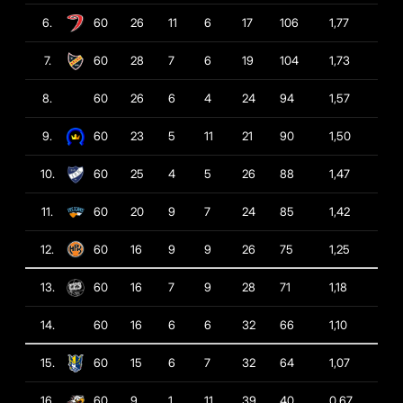
6.
60
26
11
6
17
106
1,77
7.
60
28
7
6
19
104
1,73
8.
60
26
6
4
24
94
1,57
9.
60
23
5
11
21
90
1,50
10.
60
25
4
5
26
88
1,47
11.
60
20
9
7
24
85
1,42
12.
60
16
9
9
26
75
1,25
13.
60
16
7
9
28
71
1,18
14.
60
16
6
6
32
66
1,10
15.
60
15
6
7
32
64
1,07
16.
60
9
1
11
39
40
0,67