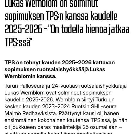
Lukas Wernblom on solminut
sopimuksen TPS:n kanssa kaudelle
2025–2026 – "On todella hienoa jatkaa
TPS:ssä"
TPS on tehnyt kauden 2025–2026 kattavan
sopimuksen ruotsalaishyökkääjä Lukas
Wernblomin kanssa.
Turun Palloseura ja 24-vuotias ruotsalaishyökkääjä
Lukas Wernblom ovat solmineet sopimuksen
kaudelle 2025-2026. Wernblom siirtyi Turkuun
kesken kauden 2023–2024 Ruotsin SHL-seura
Malmö Redhawksista. Päättynyt kausi oli hänen
ensimmäinen kokonainen kautensa TPS:ssä, ja hän
oli joukkueen paras maalintekijä 25 osumallaan –
sijoittuen samalla koko Liigan maalipörssissä