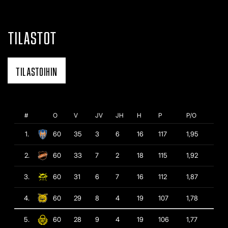
TILASTOT
TILASTOIHIN
#
O
V
JV
JH
H
P
P/O
1.
60
35
3
6
16
117
1,95
2.
60
33
7
2
18
115
1,92
3.
60
31
6
7
16
112
1,87
4.
60
29
8
4
19
107
1,78
5.
60
28
9
4
19
106
1,77