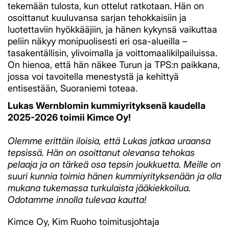
tekemään tulosta, kun ottelut ratkotaan. Hän on
osoittanut kuuluvansa sarjan tehokkaisiin ja
luotettaviin hyökkääjiin, ja hänen kykynsä vaikuttaa
peliin näkyy monipuolisesti eri osa-alueilla –
tasakentällisin, ylivoimalla ja voittomaalikilpailuissa.
On hienoa, että hän näkee Turun ja TPS:n paikkana,
jossa voi tavoitella menestystä ja kehittyä
entisestään, Suoraniemi toteaa.
Lukas Wernblomin kummiyrityksenä kaudella
2025-2026 toimii Kimce Oy!
Olemme erittäin iloisia, että Lukas jatkaa uraansa
tepsissä. Hän on osoittanut olevansa tehokas
pelaaja ja on tärkeä osa tepsin joukkuetta. Meille on
suuri kunnia toimia hänen kummiyrityksenään ja olla
mukana tukemassa turkulaista jääkiekkoilua.
Odotamme innolla tulevaa kautta!
Kimce Oy, Kim Ruoho toimitusjohtaja