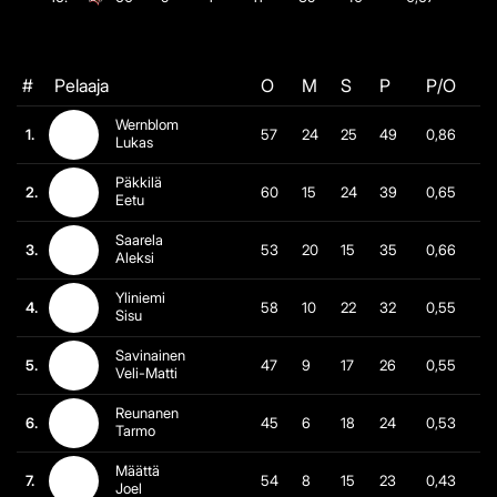
#
Pelaaja
O
M
S
P
P/O
Wernblom
1.
57
24
25
49
0,86
Lukas
Päkkilä
2.
60
15
24
39
0,65
Eetu
Saarela
3.
53
20
15
35
0,66
Aleksi
Yliniemi
4.
58
10
22
32
0,55
Sisu
Savinainen
5.
47
9
17
26
0,55
Veli-Matti
Reunanen
6.
45
6
18
24
0,53
Tarmo
Määttä
7.
54
8
15
23
0,43
Joel