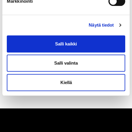
Markkinointi
Näytä tiedot
Salli kaikki
Olen lukenut
tietosuojaselosteen
ja hyväksyn
henkilötietojeni käsittelyn
Salli valinta
TILAA SÄHKÖPOSTIISI
Kiellä