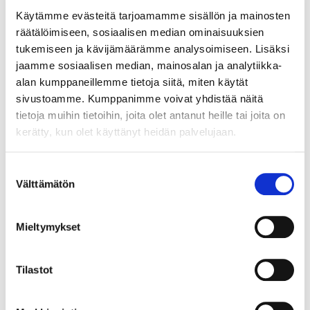
vaikuttavuutta "Haluamme olla vastuullinen ja
Käytämme evästeitä tarjoamamme sisällön ja mainosten
vaikuttava urheiluseura"
räätälöimiseen, sosiaalisen median ominaisuuksien
04.08.
tukemiseen ja kävijämäärämme analysoimiseen. Lisäksi
jaamme sosiaalisen median, mainosalan ja analytiikka-
alan kumppaneillemme tietoja siitä, miten käytät
sivustoamme. Kumppanimme voivat yhdistää näitä
SEURAAVAT KOTIOTTELUT
PERJANTAI 14.8. 18:30
tietoja muihin tietoihin, joita olet antanut heille tai joita on
kerätty, kun olet käyttänyt heidän palvelujaan.
VS.
Suostumuksen
Välttämätön
valinta
OSTA LIPUT
Mieltymykset
TPS uutiskirje
Tilastot