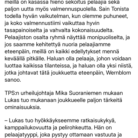
meillä on kasassa hieno sekoitus pelaajia sekä
paljon uutta myös valmennuspuolella. Sain Tonista
todella hyvän vaikutelman, kun olemme puhuneet,
ja koko valmennustiimi vaikuttaa hyvin
tasapainoiselta ja vahvalta kokonaisuudelta.
Pelaajiston osalta ryhmä näyttää monipuoliselta, ja
jos saamme kehitettyä nuoria pelaajiamme
eteenpäin, meillä on kaikki edellytykset mennä
keväällä pitkälle. Haluan olla pelaaja, johon voidaan
luottaa kaikissa tilanteissa, ja haluan olla yksi niistä,
jotka johtavat tätä joukkuetta eteenpäin, Wernblom
sanoo.
TPS:n urheilujohtaja Mika Suoraniemen mukaan
Lukas tuo mukanaan joukkueelle paljon tärkeitä
ominaisuuksia.
– Lukas tuo hyökkäykseemme ratkaisukykyä,
kamppailukovuutta ja pelirohkeutta. Hän on
pelaajatyyppi, joka pystyy ottamaan vastuuta ja