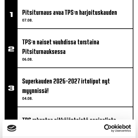
Pitsiturnaus avaa TPS:n harjoituskauden
07.08.
TPS:n naiset vauhdissa torstaina
Pitsiturnauksessa
06.08.
Superkauden 2026-2027 irtoliput nyt
myynnissä!
04.08.
TPS rakentaa pitkäjänteistä sosiaalista
vaikuttavuutta "Haluamme olla vastuullinen ja