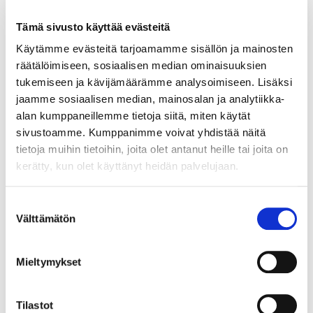
vaikuttava urheiluseura"
04.08.
Tämä sivusto käyttää evästeitä
Käytämme evästeitä tarjoamamme sisällön ja mainosten
Omatoimijakso päätökseen – joukkue
räätälöimiseen, sosiaalisen median ominaisuuksien
tukemiseen ja kävijämäärämme analysoimiseen. Lisäksi
kokoontuu ensimmäisen kerran maanantaina
jaamme sosiaalisen median, mainosalan ja analytiikka-
30.07.
alan kumppaneillemme tietoja siitä, miten käytät
sivustoamme. Kumppanimme voivat yhdistää näitä
tietoja muihin tietoihin, joita olet antanut heille tai joita on
SEURAAVAT KOTIOTTELUT
kerätty, kun olet käyttänyt heidän palvelujaan.
PERJANTAI 14.8. 18:30
Suostumuksen
Välttämätön
VS.
valinta
OSTA LIPUT
Mieltymykset
Tilastot