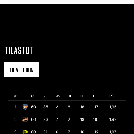
TILASTOT
TILASTOIHIN
#
O
V
JV
JH
H
P
P/O
1.
60
35
3
6
16
117
1,95
2.
60
33
7
2
18
115
1,92
3.
60
31
6
7
16
112
1,87