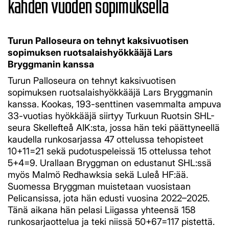
kahden vuoden sopimuksella
Turun Palloseura on tehnyt kaksivuotisen
sopimuksen ruotsalaishyökkääjä Lars
Bryggmanin kanssa
Turun Palloseura on tehnyt kaksivuotisen
sopimuksen ruotsalaishyökkääjä Lars Bryggmanin
kanssa.
Kookas, 193-senttinen vasemmalta ampuva
33-vuotias hyökkääjä siirtyy Turkuun Ruotsin SHL-
seura Skellefteå AIK:sta, jossa hän teki päättyneellä
kaudella runkosarjassa 47 ottelussa tehopisteet
10+11=21 sekä pudotuspeleissä 15 ottelussa tehot
5+4=9. Urallaan Bryggman on edustanut SHL:ssä
myös Malmö Redhawksia sekä Luleå HF:ää.
Suomessa Bryggman muistetaan vuosistaan
Pelicansissa, jota hän edusti vuosina 2022–2025.
Tänä aikana hän pelasi Liigassa yhteensä 158
runkosarjaottelua ja teki niissä 50+67=117 pistettä.