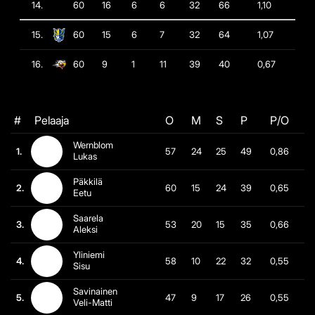
14.
60
16
6
6
32
66
1,10
15.
60
15
6
7
32
64
1,07
16.
60
9
1
11
39
40
0,67
#
Pelaaja
O
M
S
P
P/O
Wernblom
1.
57
24
25
49
0,86
Lukas
Päkkilä
2.
60
15
24
39
0,65
Eetu
Saarela
3.
53
20
15
35
0,66
Aleksi
Yliniemi
4.
58
10
22
32
0,55
Sisu
Savinainen
5.
47
9
17
26
0,55
Veli-Matti