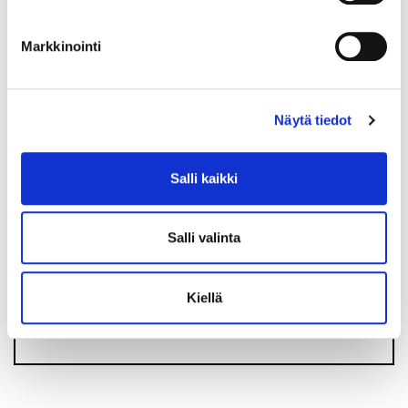
TPS uutiskirje
Markkinointi
Näytä tiedot
Salli kaikki
Salli valinta
Olen lukenut
tietosuojaselosteen
ja hyväksyn
henkilötietojeni käsittelyn
Kiellä
TILAA SÄHKÖPOSTIISI