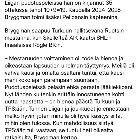
Liigan pudotuspeleissä hän on kirjannut 35
ottelussa tehot 10+9=19. Kaudella 2024–2025
Bryggman toimi lisäksi Pelicansin kapteenina.
Bryggman saapuu Turkuun hallitsevana Ruotsin
mestarina, kun Skellefteå AIK kaatoi SHL:n
finaaleissa Rögle BK:n.
– Mestaruuden voittaminen oli todella hienoa ja
oikeastaan lapsuuden unelman täyttymys. Meillä oli
vahva kausi ja omalta osaltani tuntui, että kausi
meni koko ajan parempaan suuntaan.
Pudotuspeleissä pelasin ehkä parasta jääkiekkoani.
Nyt lähden kuitenkin erittäin innostuneena kohti
uutta haastetta – on hienoa päästä Turkuun ja
TPS:ään. Tunnen Liigan ja joukkueet jo ennestään
melko hyvin, joten minulla oli hyvä käsitys siitä,
mihin olen tulossa. Kun mahdollisuus siirtyä
TPS:ään tuli vastaan, se tuntui heti oikealta
ratkaisulta, Bryggman kertoo.