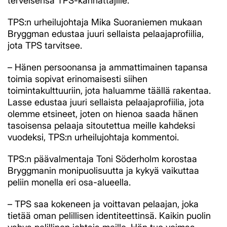
terveisensä TPS-kannattajille.
TPS:n urheilujohtaja Mika Suoraniemen mukaan
Bryggman edustaa juuri sellaista pelaajaprofiilia,
jota TPS tarvitsee.
– Hänen persoonansa ja ammattimainen tapansa
toimia sopivat erinomaisesti siihen
toimintakulttuuriin, jota haluamme täällä rakentaa.
Lasse edustaa juuri sellaista pelaajaprofiilia, jota
olemme etsineet, joten on hienoa saada hänen
tasoisensa pelaaja sitoutettua meille kahdeksi
vuodeksi, TPS:n urheilujohtaja kommentoi.
TPS:n päävalmentaja Toni Söderholm korostaa
Bryggmanin monipuolisuutta ja kykyä vaikuttaa
peliin monella eri osa-alueella.
– TPS saa kokeneen ja voittavan pelaajan, joka
tietää oman pelillisen identiteettinsä. Kaikin puolin