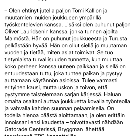
– Olen ehtinyt jutella paljon Tomi Kallion ja
muutamien muiden joukkueen ympärillä
työskentelevien kanssa. Lisäksi olen puhunut paljon
Oliver Lauridsenin kanssa, jonka tunnen ajoilta
Malmöstä. Hän on puhunut joukkueesta ja Turusta
pelkästään hyvää. Hän on ollut siellä jo muutaman
vuoden ja tietää, miten asiat toimivat. Se tuo
tietynlaista turvallisuuden tunnetta, kun muuttaa
koko perheen kanssa uuteen paikkaan ja siellä on
entuudestaan tuttu, joka tuntee paikan ja pystyy
auttamaan käytännön asioissa. Tulee varmasti
erityinen kausi, mutta uskon ja toivon, että
pystymme taistelemaan sarjan kärjessä. Haluan
omalta osaltani auttaa joukkuetta kovalla työnteolla
ja vahvalla kahden suunnan pelaamisella. On
todella hienoa päästä aloittamaan, ja olen erittäin
innoissani ensi kaudesta – toivottavasti nähdään
Gatorade Centerissä, Bryggman lähettää