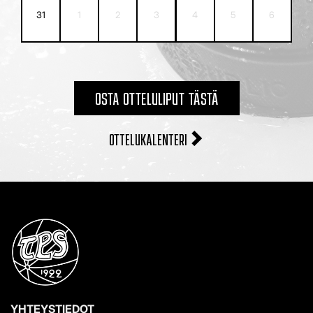
31
1
2
3
4
5
6
OSTA OTTELULIPUT TÄSTÄ
OTTELUKALENTERI
YHTEYSTIEDOT