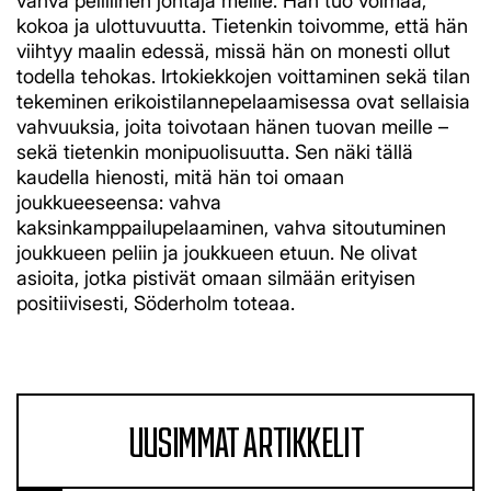
vahva pelillinen johtaja meille. Hän tuo voimaa,
kokoa ja ulottuvuutta. Tietenkin toivomme, että hän
viihtyy maalin edessä, missä hän on monesti ollut
todella tehokas. Irtokiekkojen voittaminen sekä tilan
tekeminen erikoistilannepelaamisessa ovat sellaisia
vahvuuksia, joita toivotaan hänen tuovan meille –
sekä tietenkin monipuolisuutta. Sen näki tällä
kaudella hienosti, mitä hän toi omaan
joukkueeseensa: vahva
kaksinkamppailupelaaminen, vahva sitoutuminen
joukkueen peliin ja joukkueen etuun.
Ne olivat
asioita, jotka pistivät omaan silmään erityisen
positiivisesti, Söderholm toteaa.
UUSIMMAT ARTIKKELIT