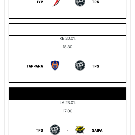
JYP
-
TPS
KE 20.01.
18:30
TAPPARA
-
TPS
LA 23.01.
17:00
TPS
-
SAIPA