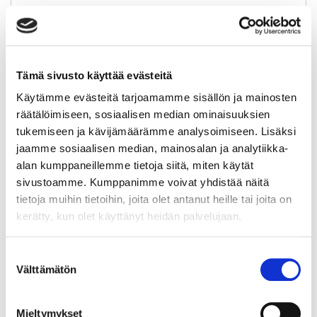
Yritysten suosimat pikkujouluottelut
täyttyvät nopeasti.
Tutustu VIP- ja aitioratkaisuihimme tai ota
yhteyttä myyntiimme.
Tämä sivusto käyttää evästeitä
Käytämme evästeitä tarjoamamme sisällön ja mainosten
räätälöimiseen, sosiaalisen median ominaisuuksien
KE 18.11.
tukemiseen ja kävijämäärämme analysoimiseen. Lisäksi
18:30
jaamme sosiaalisen median, mainosalan ja analytiikka-
alan kumppaneillemme tietoja siitä, miten käytät
sivustoamme. Kumppanimme voivat yhdistää näitä
TPS
-
KÄRPÄT
tietoja muihin tietoihin, joita olet antanut heille tai joita on
kerätty, kun olet käyttänyt heidän palvelujaan.
OSTA LIPUT
Suostumuksen
Välttämätön
valinta
Yritysten suosimat pikkujouluottelut
Mieltymykset