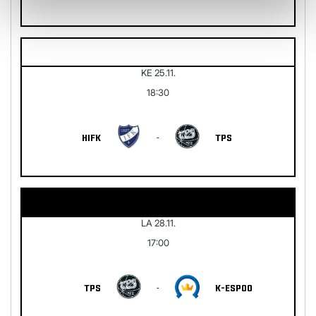
KE 25.11.
18:30
HIFK
-
TPS
LA 28.11.
17:00
TPS
-
K-ESPOO