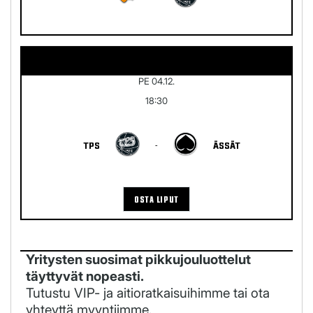
PE 04.12.
18:30
TPS
-
ÄSSÄT
OSTA LIPUT
Yritysten suosimat pikkujouluottelut
täyttyvät nopeasti.
Tutustu VIP- ja aitioratkaisuihimme tai ota
yhteyttä myyntiimme.