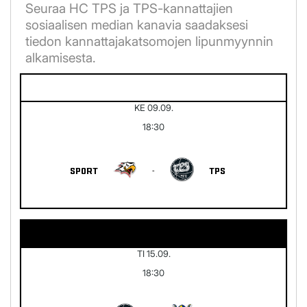
Seuraa HC TPS ja TPS-kannattajien
sosiaalisen median kanavia saadaksesi
tiedon kannattajakatsomojen lipunmyynnin
alkamisesta.
KE 09.09.
18:30
SPORT
-
TPS
TI 15.09.
18:30