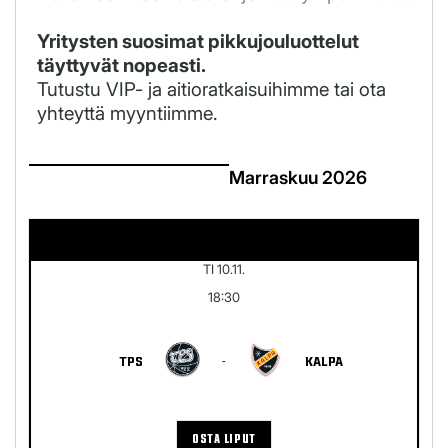
Yritysten suosimat pikkujouluottelut
täyttyvät nopeasti.
Tutustu VIP- ja aitioratkaisuihimme tai ota
yhteyttä myyntiimme.
Marraskuu 2026
TI 10.11.
18:30
TPS
-
KALPA
OSTA LIPUT