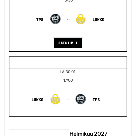
TPS
-
LUKKO
OSTA LIPUT
LA 30.01.
17:00
LUKKO
-
TPS
Helmikuu 2027