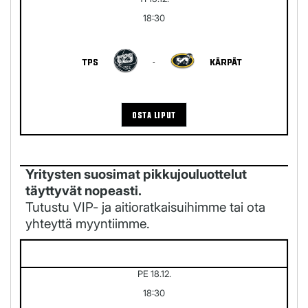
18:30
TPS
-
KÄRPÄT
OSTA LIPUT
Yritysten suosimat pikkujouluottelut
täyttyvät nopeasti.
Tutustu VIP- ja aitioratkaisuihimme tai ota
yhteyttä myyntiimme.
PE 18.12.
18:30