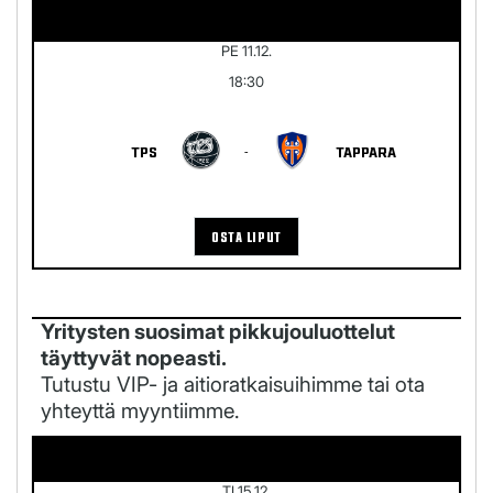
PE 11.12.
18:30
TPS
-
TAPPARA
OSTA LIPUT
Yritysten suosimat pikkujouluottelut
täyttyvät nopeasti.
Tutustu VIP- ja aitioratkaisuihimme tai ota
yhteyttä myyntiimme.
TI 15.12.