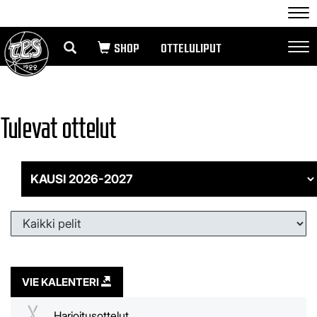
Nav
OTTELULIPUT
Nav
Tulevat ottelut
VIE KALENTERI
Harjoitusottelut