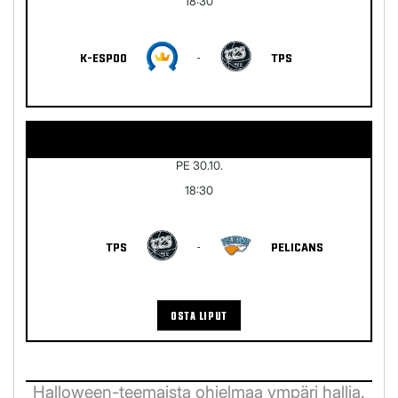
18:30
K-ESPOO
-
TPS
PE 30.10.
18:30
TPS
-
PELICANS
OSTA LIPUT
Halloween-teemaista ohjelmaa ympäri hallia.