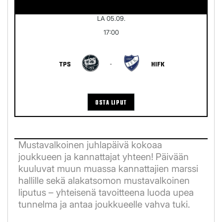
LA 05.09.
17:00
TPS
-
HIFK
OSTA LIPUT
Mustavalkoinen juhlapäivä kokoaa
joukkueen ja kannattajat yhteen! Päivään
kuuluvat muun muassa kannattajien marssi
hallille sekä alakatsomon mustavalkoinen
liputus – yhteisenä tavoitteena luoda upea
tunnelma ja antaa joukkueelle vahva tuki.