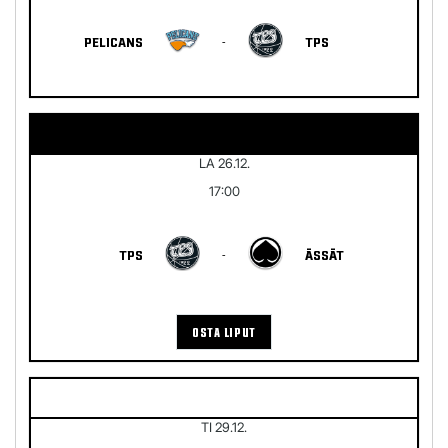
PELICANS
-
TPS
LA 26.12.
17:00
TPS
-
ÄSSÄT
OSTA LIPUT
TI 29.12.