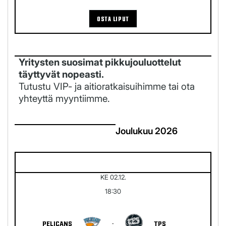
OSTA LIPUT
Yritysten suosimat pikkujouluottelut
täyttyvät nopeasti.
Tutustu VIP- ja aitioratkaisuihimme tai ota
yhteyttä myyntiimme.
Joulukuu 2026
KE 02.12.
18:30
PELICANS
-
TPS