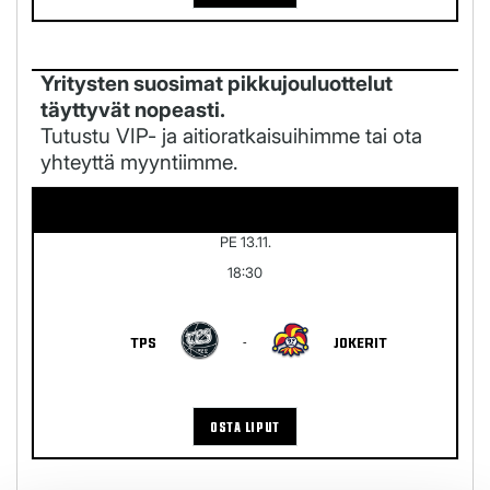
Yritysten suosimat pikkujouluottelut
täyttyvät nopeasti.
Tutustu VIP- ja aitioratkaisuihimme tai ota
yhteyttä myyntiimme.
PE 13.11.
18:30
TPS
-
JOKERIT
OSTA LIPUT