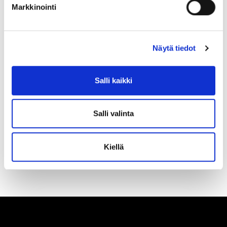
Markkinointi
Näytä tiedot
Salli kaikki
Olen lukenut
tietosuojaselosteen
ja hyväksyn
henkilötietojeni käsittelyn
Salli valinta
TILAA SÄHKÖPOSTIISI
Kiellä