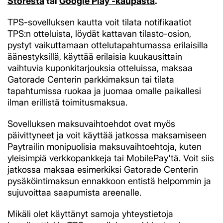
Storesta
tai
Google Play -kaupasta
.
TPS-sovelluksen kautta voit tilata notifikaatiot
TPS:n otteluista, löydät kattavan tilasto-osion,
pystyt vaikuttamaan ottelutapahtumassa erilaisilla
äänestyksillä, käyttää erilaisia kuukausittain
vaihtuvia kuponkitarjouksia otteluissa, maksaa
Gatorade Centerin parkkimaksun tai tilata
tapahtumissa ruokaa ja juomaa omalle paikallesi
ilman erillistä toimitusmaksua.
Sovelluksen maksuvaihtoehdot ovat myös
päivittyneet ja voit käyttää jatkossa maksamiseen
Paytrailin monipuolisia maksuvaihtoehtoja, kuten
yleisimpiä verkkopankkeja tai MobilePay'tä. Voit siis
jatkossa maksaa esimerkiksi Gatorade Centerin
pysäköintimaksun ennakkoon entistä helpommin ja
sujuvoittaa saapumista areenalle.
Mikäli olet käyttänyt samoja yhteystietoja