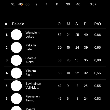
16.
60
9
1
11
39
40
0,67
#
Pelaaja
O
M
S
P
P/O
Wernblom
1.
57
24
25
49
0,86
Lukas
Päkkilä
2.
60
15
24
39
0,65
Eetu
Saarela
3.
53
20
15
35
0,66
Aleksi
Yliniemi
4.
58
10
22
32
0,55
Sisu
Savinainen
5.
47
9
17
26
0,55
Veli-Matti
Reunanen
6.
45
6
18
24
0,53
Tarmo
Määttä