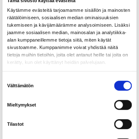
Tämä sivusto käyttää evästeitä
Superkauden 2026-2027 irtoliput nyt
Käytämme evästeitä tarjoamamme sisällön ja mainosten
myynnissä!
räätälöimiseen, sosiaalisen median ominaisuuksien
tukemiseen ja kävijämäärämme analysoimiseen. Lisäksi
04.08.
jaamme sosiaalisen median, mainosalan ja analytiikka-
alan kumppaneillemme tietoja siitä, miten käytät
sivustoamme. Kumppanimme voivat yhdistää näitä
SEURAAVAT KOTIOTTELUT
tietoja muihin tietoihin, joita olet antanut heille tai joita on
PERJANTAI 14.8. 18:30
kerätty, kun olet käyttänyt heidän palvelujaan.
VS.
Suostumuksen
Välttämätön
valinta
OSTA LIPUT
Mieltymykset
TPS uutiskirje
Tilastot