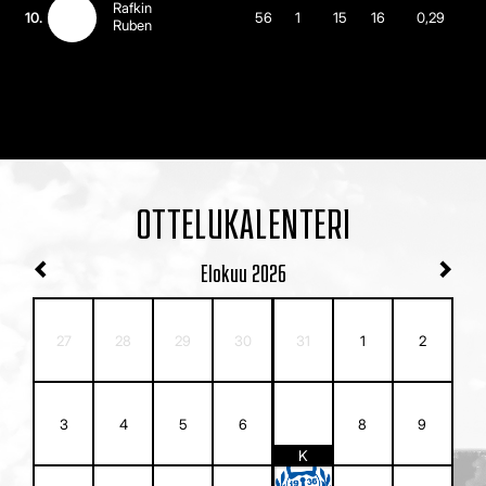
Rafkin
10.
56
1
15
16
0,29
Ruben
OTTELUKALENTERI
Elokuu
2026
27
28
29
30
31
1
2
7
3
4
5
6
8
9
K