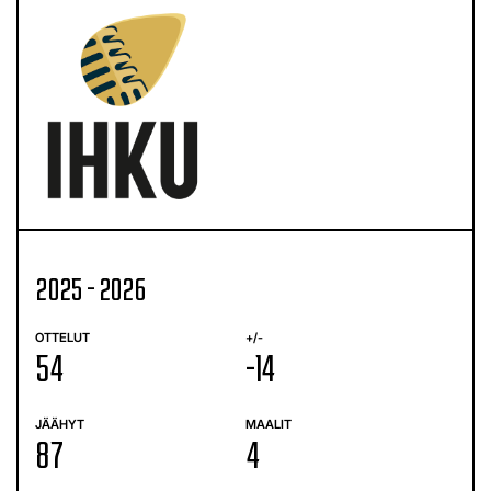
2025 - 2026
OTTELUT
+/-
54
-14
JÄÄHYT
MAALIT
87
4