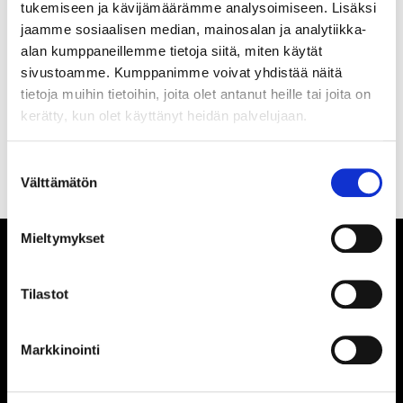
tukemiseen ja kävijämäärämme analysoimiseen. Lisäksi
jaamme sosiaalisen median, mainosalan ja analytiikka-
alan kumppaneillemme tietoja siitä, miten käytät
Olen lukenut
tietosuojaselosteen
ja hyväksyn
sivustoamme. Kumppanimme voivat yhdistää näitä
henkilötietojeni käsittelyn
tietoja muihin tietoihin, joita olet antanut heille tai joita on
kerätty, kun olet käyttänyt heidän palvelujaan.
TILAA SÄHKÖPOSTIISI
Suostumuksen
Välttämätön
valinta
Mieltymykset
Tilastot
TILASTOT
Markkinointi