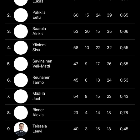
Lukas
Päkkilä
2.
60
15
24
39
0,65
Eetu
Saarela
3.
53
20
15
35
0,66
Aleksi
Yliniemi
4.
58
10
22
32
0,55
Sisu
Savinainen
5.
47
9
17
26
0,55
Veli-Matti
Reunanen
6.
45
6
18
24
0,53
Tarmo
Määttä
7.
54
8
15
23
0,43
Joel
Binner
8.
23
4
14
18
0,78
Alexis
Teissala
9.
40
3
15
18
0,45
Leevi