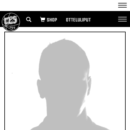
Nav
OTTELULIPUT
Nav