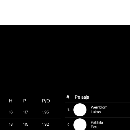
#
Pelaaja
H
P
P/O
Wernblom
1.
Lukas
16
117
1,95
Päkkilä
18
115
1,92
2.
Eetu