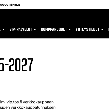
LAA UUTISKIRJE
E
VIP-PALVELUT
KUMPPANUUDET
YHTEYSTIEDOT
26-2027
sim. vip.tps.fi verkkokauppaan.
idä uuden verkkokauppatunnuksen.