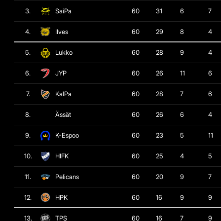
3.
SaiPa
60
31
6
7
4.
Ilves
60
29
8
4
5.
Lukko
60
28
9
4
6.
JYP
60
26
11
6
7.
KalPa
60
28
7
6
8.
Ässät
60
26
6
4
9.
K-Espoo
60
23
5
11
10.
HIFK
60
25
4
5
11.
Pelicans
60
20
9
7
12.
HPK
60
16
9
9
13.
TPS
60
16
7
9