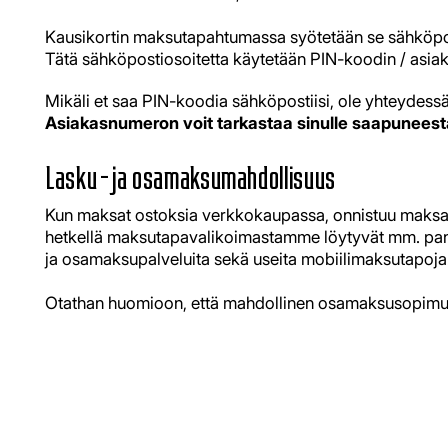
Kausikortin maksutapahtumassa syötetään se sähköposti
Tätä sähköpostiosoitetta käytetään PIN-koodin / asia
Mikäli et saa PIN-koodia sähköpostiisi, ole yhteydes
Asiakasnumeron voit tarkastaa sinulle saapuneesta
Lasku - ja osamaksumahdollisuus
Kun maksat ostoksia verkkokaupassa, onnistuu maksami
hetkellä maksutapavalikoimastamme löytyvät mm. pankk
ja osamaksupalveluita sekä useita mobiilimaksutapoja
Otathan huomioon, että mahdollinen osamaksusopimu