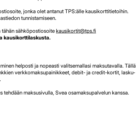
osoite, jonka olet antanut TPS:älle kausikorttitietoihin.
kastiedon tunnistamiseen.
sä tähän sähköpostiosoite
kausikortit@tps.fi
 kausikorttilaskusta.
nen helposti ja nopeasti valitsemallasi maksutavalla. Tällä
ien verkkomaksupainikkeet, debit- ja credit-kortit, lasku-
.
s tehdään maksusivulla, Svea osamaksupalvelun kanssa.