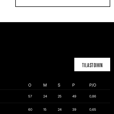
TILASTOIHIN
O
M
S
P
P/O
57
24
25
49
0,86
60
15
24
39
0,65