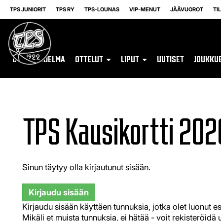
TPS JUNIORIT
TPS RY
TPS-LOUNAS
VIP-MENUT
JÄÄVUOROT
TI
OTTELUOHJELMA
OTTELUT
LIPUT
UUTISET
JOUKKU
TPS Kausikortti 20
Sinun täytyy olla kirjautunut sisään.
Kirjaudu sisään
Kirjaudu sisään käyttäen tunnuksia, jotka olet luonut e
Mikäli et muista tunnuksia, ei hätää - voit rekisterö