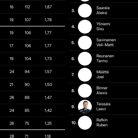
16
112
1,87
Saarela
3.
Aleksi
19
107
1,78
Yliniemi
4.
Sisu
19
106
1,77
Savinainen
5.
Veli-Matti
17
106
1,77
Reunanen
19
104
1,73
6.
Tarmo
24
94
1,57
Määttä
7.
Joel
21
90
1,50
Binner
8.
Alexis
26
88
1,47
Teissala
9.
Leevi
24
85
1,42
Rafkin
10.
26
75
1,25
Ruben
28
71
1,18