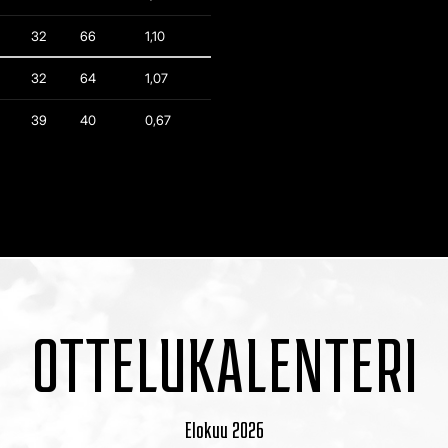
32
66
1,10
32
64
1,07
39
40
0,67
OTTELUKALENTERI
Elokuu
2026