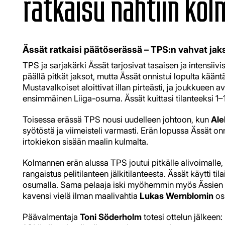
ratkaisu nähtiin ko
Ässät ratkaisi päätöserässä – TPS:n vahvat jakso
TPS ja sarjakärki Ässät tarjosivat tasaisen ja intensii
päällä pitkät jaksot, mutta Ässät onnistui lopulta kä
Mustavalkoiset aloittivat illan pirteästi, ja joukkueen 
ensimmäinen Liiga-osuma. Ässät kuittasi tilanteeksi 1–
Toisessa erässä TPS nousi uudelleen johtoon, kun
Ale
syötöstä ja viimeisteli varmasti. Erän lopussa Ässät on
irtokiekon sisään maalin kulmalta.
Kolmannen erän alussa TPS joutui pitkälle alivoimalle
rangaistus pelitilanteen jälkitilanteesta. Ässät käytti til
osumalla. Sama pelaaja iski myöhemmin myös Ässien nel
kavensi vielä ilman maalivahtia
Lukas Wernblomin
osu
Päävalmentaja
Toni Söderholm
totesi ottelun jälkeen: