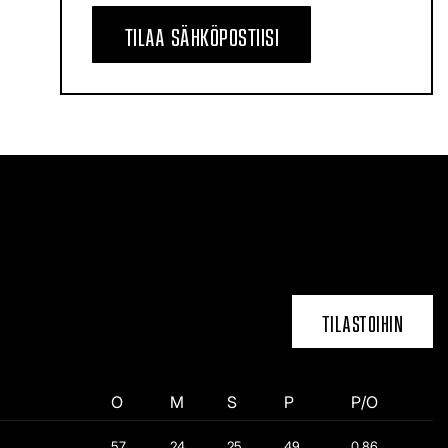
TILAA SÄHKÖPOSTIISI
TILASTOIHIN
O
M
S
P
P/O
57
24
25
49
0,86