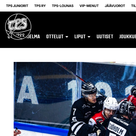
TPS JUNIORIT
TPS RY
TPS-LOUNAS
VIP-MENUT
JÄÄVUOROT
TI
OTTELUOHJELMA
OTTELUT
LIPUT
UUTISET
JOUKKU