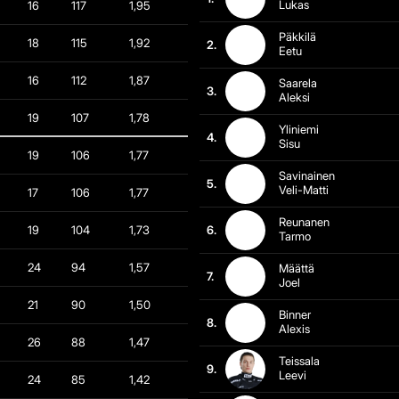
Lukas
16
117
1,95
Päkkilä
18
115
1,92
2.
Eetu
16
112
1,87
Saarela
3.
Aleksi
19
107
1,78
Yliniemi
4.
Sisu
19
106
1,77
Savinainen
5.
Veli-Matti
17
106
1,77
Reunanen
19
104
1,73
6.
Tarmo
24
94
1,57
Määttä
7.
Joel
21
90
1,50
Binner
8.
Alexis
26
88
1,47
Teissala
9.
Leevi
24
85
1,42