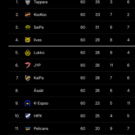
1.
Tappara
60
35
3
6
2.
KooKoo
60
33
7
2
3.
SaiPa
60
31
6
7
4.
Ilves
60
29
8
4
5.
Lukko
60
28
9
4
6.
JYP
60
26
11
6
7.
KalPa
60
28
7
6
8.
Ässät
60
26
6
4
9.
K-Espoo
60
23
5
11
10.
HIFK
60
25
4
5
11.
Pelicans
60
20
9
7