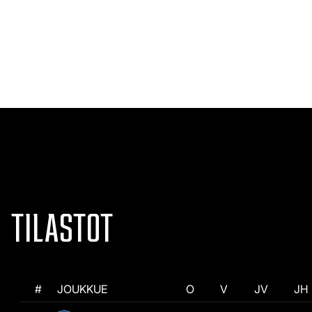
TILASTOT
#
JOUKKUE
O
V
JV
JH