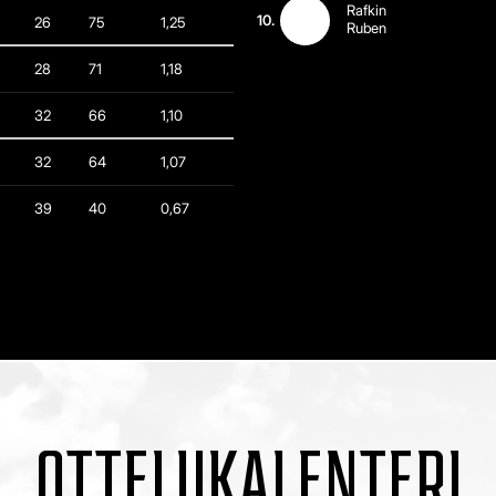
Rafkin
10.
26
75
1,25
Ruben
28
71
1,18
32
66
1,10
32
64
1,07
39
40
0,67
OTTELUKALENTERI