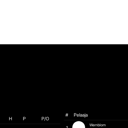
#
Pelaaja
H
P
P/O
Wernblom
1.