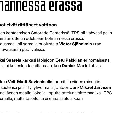
lmannessa erässä
t eivät riittäneet voittoon
visen kohtaamisen Gatorade Centerissä. TPS oli vahvasti pelin
äntämään ottelun edukseen kolmannessa erässä.
avausmaali oli samalla puolustaja
Victor Sjöholmin
uran
1 avauserän puolivälissä.
ksi Saarela
karkasi läpiajoon
Eetu Päkkilän
erinomaisesta
nistui kuitenkin tasoittamaan, kun
Danick Martel
ohjasi
, kun
Veli-Matti Savinaiselle
tuomittiin viiden minuutin
aisuutensa ja siirtyi ylivoimalla johtoon
Jan-Mikael Järvisen
jännen maalin, joka jäi lopulta ottelun voittomaaliksi. TPS
malla, mutta tasoitusta ei enää saatu aikaan.