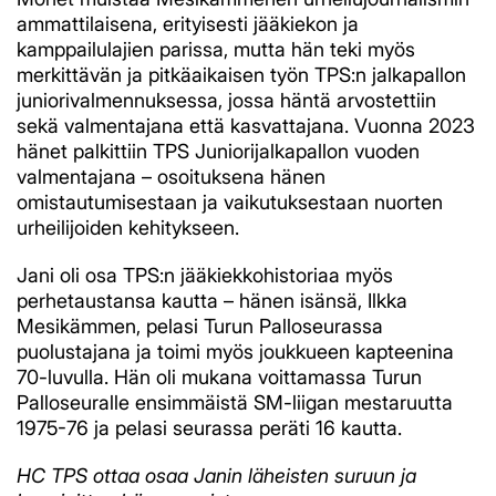
ammattilaisena, erityisesti jääkiekon ja
kamppailulajien parissa, mutta hän teki myös
merkittävän ja pitkäaikaisen työn TPS:n jalkapallon
juniorivalmennuksessa, jossa häntä arvostettiin
sekä valmentajana että kasvattajana. Vuonna 2023
hänet palkittiin TPS Juniorijalkapallon vuoden
valmentajana – osoituksena hänen
omistautumisestaan ja vaikutuksestaan nuorten
urheilijoiden kehitykseen.
Jani oli osa TPS:n jääkiekkohistoriaa myös
perhetaustansa kautta – hänen isänsä, Ilkka
Mesikämmen, pelasi Turun Palloseurassa
puolustajana ja toimi myös joukkueen kapteenina
70-luvulla. Hän oli mukana voittamassa Turun
Palloseuralle ensimmäistä SM-liigan mestaruutta
1975-76 ja pelasi seurassa peräti 16 kautta.
HC TPS ottaa osaa Janin läheisten suruun ja