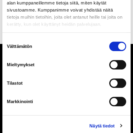
alan kumppaneillemme tietoja siitä, miten käytät
TILAA SÄHKÖPOSTIISI
sivustoamme. Kumppanimme voivat yhdistää näitä
tietoja muihin tietoihin, joita olet antanut heille tai joita on
kerätty, kun olet käyttänyt heidän palvelujaan.
Suostumuksen
Välttämätön
valinta
Mieltymykset
Tilastot
TILASTOT
Markkinointi
TILASTOIHIN
Näytä tiedot