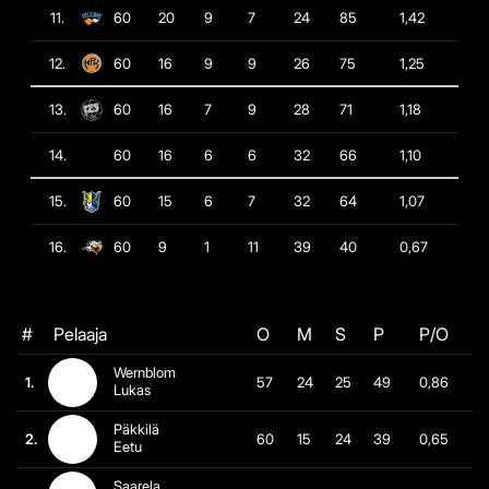
11.
60
20
9
7
24
85
1,42
12.
60
16
9
9
26
75
1,25
13.
60
16
7
9
28
71
1,18
14.
60
16
6
6
32
66
1,10
15.
60
15
6
7
32
64
1,07
16.
60
9
1
11
39
40
0,67
#
Pelaaja
O
M
S
P
P/O
Wernblom
1.
57
24
25
49
0,86
Lukas
Päkkilä
2.
60
15
24
39
0,65
Eetu
Saarela