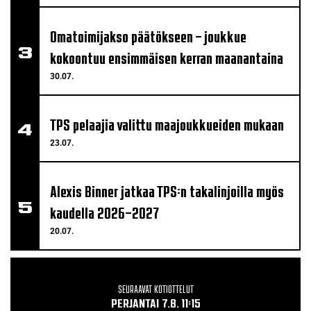
Omatoimijakso päätökseen – joukkue
kokoontuu ensimmäisen kerran maanantaina
30.07.
TPS pelaajia valittu maajoukkueiden mukaan
23.07.
Alexis Binner jatkaa TPS:n takalinjoilla myös
kaudella 2026–2027
20.07.
SEURAAVAT KOTIOTTELUT
PERJANTAI 7.8. 11:15