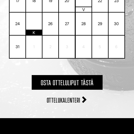
17
18
19
20
22
23
V
25
24
26
27
28
29
30
K
31
1
2
3
4
5
6
OSTA OTTELULIPUT TÄSTÄ
OTTELUKALENTERI