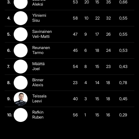
3.
53
20
15
35
0,66
Aleksi
Yliniemi
4.
58
10
22
32
0,55
Sisu
Savinainen
5.
47
9
17
26
0,55
Veli-Matti
Reunanen
6.
45
6
18
24
0,53
Tarmo
Määttä
7.
54
8
15
23
0,43
Joel
Binner
8.
23
4
14
18
0,78
Alexis
Teissala
9.
40
3
15
18
0,45
Leevi
Rafkin
10.
56
1
15
16
0,29
Ruben