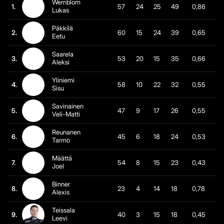
Wernblom
1.
57
24
25
49
0,86
Lukas
Päkkilä
2.
60
15
24
39
0,65
Eetu
Saarela
3.
53
20
15
35
0,66
Aleksi
Yliniemi
4.
58
10
22
32
0,55
Sisu
Savinainen
5.
47
9
17
26
0,55
Veli-Matti
Reunanen
6.
45
6
18
24
0,53
Tarmo
Määttä
7.
54
8
15
23
0,43
Joel
Binner
8.
23
4
14
18
0,78
Alexis
Teissala
9.
40
3
15
18
0,45
Leevi