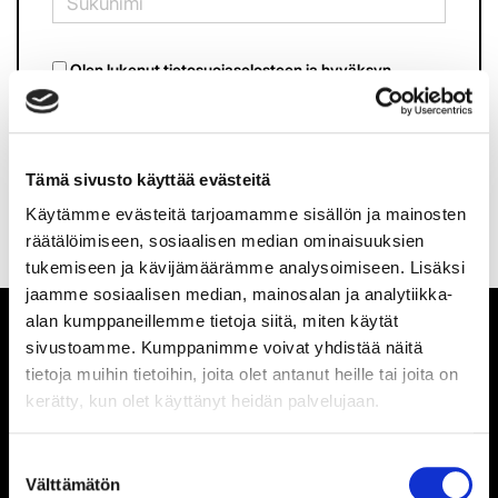
Olen lukenut
tietosuojaselosteen
ja hyväksyn
henkilötietojeni käsittelyn
TILAA SÄHKÖPOSTIISI
Tämä sivusto käyttää evästeitä
Käytämme evästeitä tarjoamamme sisällön ja mainosten
räätälöimiseen, sosiaalisen median ominaisuuksien
tukemiseen ja kävijämäärämme analysoimiseen. Lisäksi
jaamme sosiaalisen median, mainosalan ja analytiikka-
alan kumppaneillemme tietoja siitä, miten käytät
sivustoamme. Kumppanimme voivat yhdistää näitä
tietoja muihin tietoihin, joita olet antanut heille tai joita on
kerätty, kun olet käyttänyt heidän palvelujaan.
TILASTOT
Suostumuksen
Välttämätön
valinta