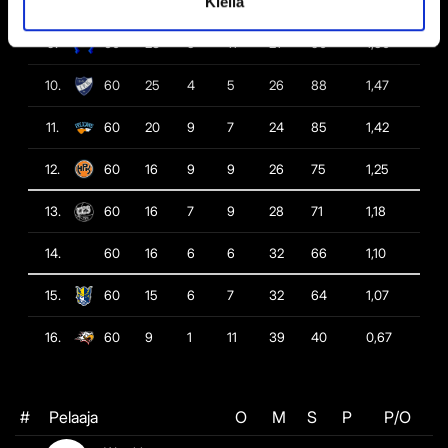
8.
60
26
6
4
24
94
1,57
Kiellä
9.
60
23
5
11
21
90
1,50
10.
60
25
4
5
26
88
1,47
11.
60
20
9
7
24
85
1,42
12.
60
16
9
9
26
75
1,25
13.
60
16
7
9
28
71
1,18
14.
60
16
6
6
32
66
1,10
15.
60
15
6
7
32
64
1,07
16.
60
9
1
11
39
40
0,67
#
Pelaaja
O
M
S
P
P/O