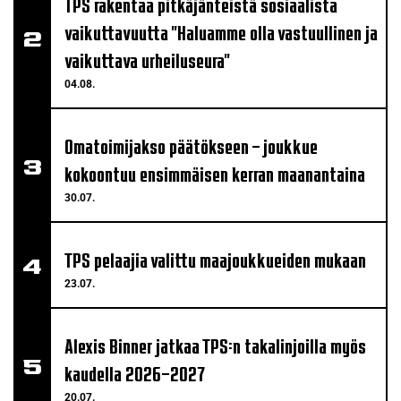
TPS rakentaa pitkäjänteistä sosiaalista
vaikuttavuutta "Haluamme olla vastuullinen ja
vaikuttava urheiluseura"
04.08.
Omatoimijakso päätökseen – joukkue
kokoontuu ensimmäisen kerran maanantaina
30.07.
TPS pelaajia valittu maajoukkueiden mukaan
23.07.
Alexis Binner jatkaa TPS:n takalinjoilla myös
kaudella 2026–2027
20.07.