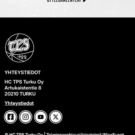
YHTEYSTIEDOT
HC TPS Turku Oy
Artukaistentie 8
20210 TURKU
Yhteystiedot
© HC TPS Turku Oy
| Toiminnanohjausjärjestelmä
WiseEvent