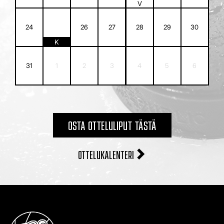
V
25
24
26
27
28
29
30
K
31
1
2
3
4
5
6
OSTA OTTELULIPUT TÄSTÄ
OTTELUKALENTERI