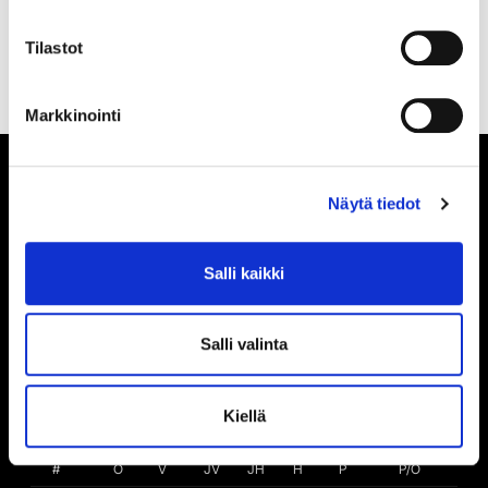
TILAA SÄHKÖPOSTIISI
Tilastot
Markkinointi
Näytä tiedot
Salli kaikki
TILASTOT
Salli valinta
TILASTOIHIN
Kiellä
#
O
V
JV
JH
H
P
P/O