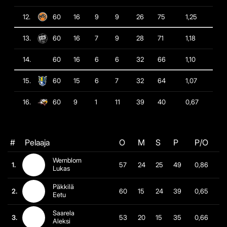
12.
60
16
9
9
26
75
1,25
13.
60
16
7
9
28
71
1,18
14.
60
16
6
6
32
66
1,10
15.
60
15
6
7
32
64
1,07
16.
60
9
1
11
39
40
0,67
#
Pelaaja
O
M
S
P
P/O
Wernblom
1.
57
24
25
49
0,86
Lukas
Päkkilä
2.
60
15
24
39
0,65
Eetu
Saarela
3.
53
20
15
35
0,66
Aleksi