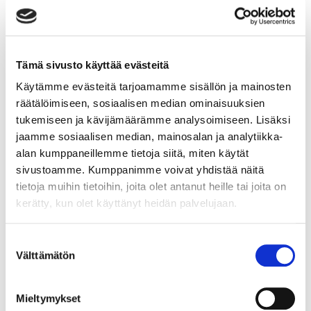
OSTA LIPUT
Tämä sivusto käyttää evästeitä
TPS uutiskirje
Käytämme evästeitä tarjoamamme sisällön ja mainosten
räätälöimiseen, sosiaalisen median ominaisuuksien
tukemiseen ja kävijämäärämme analysoimiseen. Lisäksi
jaamme sosiaalisen median, mainosalan ja analytiikka-
alan kumppaneillemme tietoja siitä, miten käytät
sivustoamme. Kumppanimme voivat yhdistää näitä
tietoja muihin tietoihin, joita olet antanut heille tai joita on
kerätty, kun olet käyttänyt heidän palvelujaan.
Suostumuksen
Välttämätön
valinta
Olen lukenut
tietosuojaselosteen
ja hyväksyn
henkilötietojeni käsittelyn
Mieltymykset