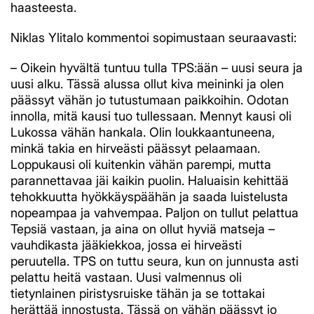
haasteesta.
Niklas Ylitalo kommentoi sopimustaan seuraavasti:
– Oikein hyvältä tuntuu tulla TPS:ään – uusi seura ja
uusi alku. Tässä alussa ollut kiva meininki ja olen
päässyt vähän jo tutustumaan paikkoihin. Odotan
innolla, mitä kausi tuo tullessaan. Mennyt kausi oli
Lukossa vähän hankala. Olin loukkaantuneena,
minkä takia en hirveästi päässyt pelaamaan.
Loppukausi oli kuitenkin vähän parempi, mutta
parannettavaa jäi kaikin puolin. Haluaisin kehittää
tehokkuutta hyökkäyspäähän ja saada luistelusta
nopeampaa ja vahvempaa. Paljon on tullut pelattua
Tepsiä vastaan, ja aina on ollut hyviä matseja –
vauhdikasta jääkiekkoa, jossa ei hirveästi
peruutella. TPS on tuttu seura, kun on junnusta asti
pelattu heitä vastaan. Uusi valmennus oli
tietynlainen piristysruiske tähän ja se tottakai
herättää innostusta. Tässä on vähän päässyt jo