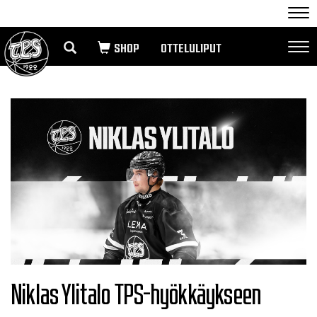
Nav
OTTELULIPUT
Nav
Niklas Ylitalo TPS-hyökkäykseen