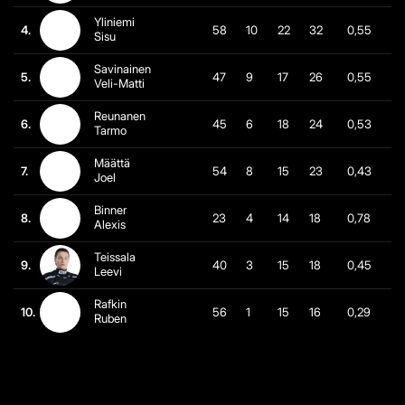
Yliniemi
4.
58
10
22
32
0,55
Sisu
Savinainen
5.
47
9
17
26
0,55
Veli-Matti
Reunanen
6.
45
6
18
24
0,53
Tarmo
Määttä
7.
54
8
15
23
0,43
Joel
Binner
8.
23
4
14
18
0,78
Alexis
Teissala
9.
40
3
15
18
0,45
Leevi
Rafkin
10.
56
1
15
16
0,29
Ruben