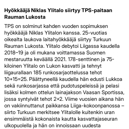
Hyökkääjä Niklas Ylitalo siirtyy TPS-paitaan
Rauman Lukosta
TPS on solminut kahden vuoden sopimuksen
hyökkääjä Niklas Ylitalon kanssa. 25-vuotias
oikealta laukova laitahyökkääjä siirtyy Turkuun
Rauman Lukosta. Ylitalo debytoi Liigassa kaudella
2018–19 ja oli mukana voittamassa Suomen
mestaruutta keväällä 2021. 178-senttinen ja 75-
kiloinen Ylitalo on Lukon kasvatti ja tehnyt
liigaurallaan 185 runkosarjaottelussa tehot
10+15=25. Päättyneellä kaudella hän edusti Lukkoa
sekä runkosarjassa että pudotuspeleissä ja pelasi
lisäksi kolmen ottelun lainajakson Vaasan Sportissa,
jossa syntyivät tehot 2+2. Viime vuosien aikana hän
on vakiinnuttanut paikkansa Liiga-kokoonpanossa –
siirto Turkuun merkitsee Ylitalolle kuitenkin uran
ensimmäistä kokonaista kautta kasvattajaseuran
ulkopuolella ja hän on innoissaan uudesta