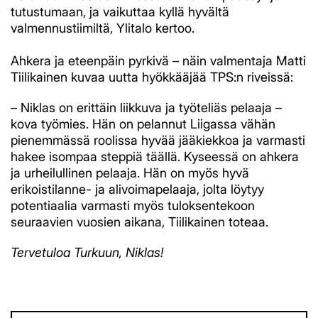
tutustumaan, ja vaikuttaa kyllä hyvältä
valmennustiimiltä, Ylitalo kertoo.
Ahkera ja eteenpäin pyrkivä – näin valmentaja Matti
Tiilikainen kuvaa uutta hyökkääjää TPS:n riveissä:
– Niklas on erittäin liikkuva ja työteliäs pelaaja –
kova työmies. Hän on pelannut Liigassa vähän
pienemmässä roolissa hyvää jääkiekkoa ja varmasti
hakee isompaa steppiä täällä. Kyseessä on ahkera
ja urheilullinen pelaaja. Hän on myös hyvä
erikoistilanne- ja alivoimapelaaja, jolta löytyy
potentiaalia varmasti myös tuloksentekoon
seuraavien vuosien aikana, Tiilikainen toteaa.
Tervetuloa Turkuun, Niklas!