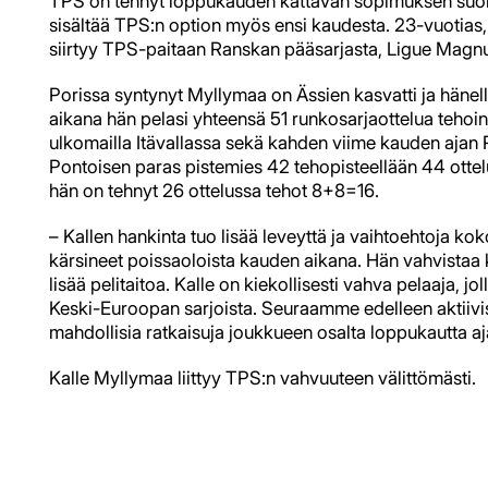
TPS on tehnyt loppukauden kattavan sopimuksen suo
sisältää TPS:n option myös ensi kaudesta. 23-vuotias
siirtyy TPS-paitaan Ranskan pääsarjasta, Ligue Magnu
Porissa syntynyt Myllymaa on Ässien kasvatti ja hänell
aikana hän pelasi yhteensä 51 runkosarjaottelua teho
ulkomailla Itävallassa sekä kahden viime kauden aja
Pontoisen paras pistemies 42 tehopisteellään 44 ottelu
hän on tehnyt 26 ottelussa tehot 8+8=16.
– Kallen hankinta tuo lisää leveyttä ja vaihtoehtoja k
kärsineet poissaoloista kauden aikana. Hän vahvistaa 
lisää pelitaitoa. Kalle on kiekollisesti vahva pelaaja, 
Keski-Euroopan sarjoista. Seuraamme edelleen aktiiv
mahdollisia ratkaisuja joukkueen osalta loppukautta aj
Kalle Myllymaa liittyy TPS:n vahvuuteen välittömästi.