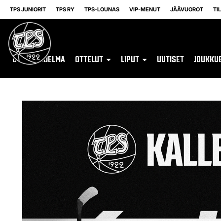
TPS JUNIORIT
TPS RY
TPS-LOUNAS
VIP-MENUT
JÄÄVUOROT
TI
OTTELUOHJELMA
OTTELUT
LIPUT
UUTISET
JOUKKU