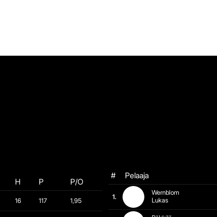
#
Pelaaja
H
P
P/O
Wernblom
1.
Lukas
16
117
1,95