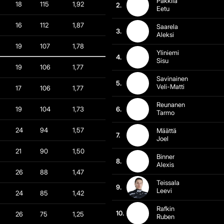
Päkkilä
18
115
1,92
2.
Eetu
16
112
1,87
Saarela
3.
Aleksi
19
107
1,78
Yliniemi
4.
Sisu
19
106
1,77
Savinainen
5.
Veli-Matti
17
106
1,77
Reunanen
19
104
1,73
6.
Tarmo
24
94
1,57
Määttä
7.
Joel
21
90
1,50
Binner
8.
Alexis
26
88
1,47
Teissala
9.
Leevi
24
85
1,42
Rafkin
10.
26
75
1,25
Ruben