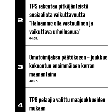
TPS rakentaa pitkäjänteistä
sosiaalista vaikuttavuutta
"Haluamme olla vastuullinen ja
vaikuttava urheiluseura"
04.08.
Omatoimijakso päätökseen – joukkue
kokoontuu ensimmäisen kerran
maanantaina
30.07.
TPS pelaajia valittu maajoukkueiden
mukaan