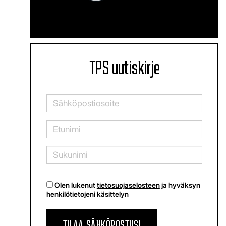
TPS uutiskirje
Olen lukenut
tietosuojaselosteen
ja hyväksyn
henkilötietojeni käsittelyn
TILAA SÄHKÖPOSTIISI