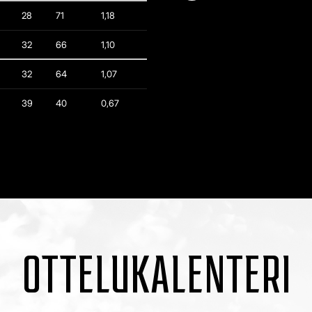
28
71
1,18
32
66
1,10
32
64
1,07
39
40
0,67
OTTELUKALENTERI