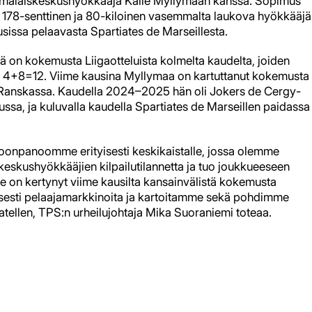
malaiskeskushyökkääjä Kalle Myllymaan kanssa. Sopimus
, 178-senttinen ja 80-kiloinen vasemmalta laukova hyökkääjä
sissa pelaavasta Spartiates de Marseillesta.
ä on kokemusta Liigaotteluista kolmelta kaudelta, joiden
in 4+8=12. Viime kausina Myllymaa on kartuttanut kokemusta
n Ranskassa. Kaudella 2024–2025 hän oli Jokers de Cergy-
ssa, ja kuluvalla kaudella Spartiates de Marseillen paidassa
okoonpanoomme erityisesti keskikaistalle, jossa olemme
keskushyökkääjien kilpailutilannetta ja tuo joukkueeseen
jolle on kertynyt viime kausilta kansainvälistä kokemusta
isesti pelaajamarkkinoita ja kartoitamme sekä pohdimme
atellen, TPS:n urheilujohtaja Mika Suoraniemi toteaa.