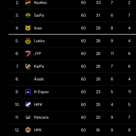
2.
KooKoo
60
33
7
2
3.
SaiPa
60
31
6
7
4.
Ilves
60
29
8
4
5.
Lukko
60
28
9
4
6.
JYP
60
26
11
6
7.
KalPa
60
28
7
6
8.
Ässät
60
26
6
4
9.
K-Espoo
60
23
5
11
10.
HIFK
60
25
4
5
11.
Pelicans
60
20
9
7
12.
HPK
60
16
9
9