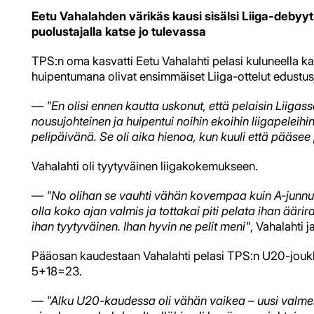
Eetu Vahalahden värikäs kausi sisälsi Liiga-debyyt
puolustajalla katse jo tulevassa
TPS:n oma kasvatti Eetu Vahalahti pelasi kuluneella k
huipentumana olivat ensimmäiset Liiga-ottelut edustu
—
"En olisi ennen kautta uskonut, että pelaisin Liiga
nousujohteinen ja huipentui noihin ekoihin liigapeleihi
pelipäivänä. Se oli aika hienoa, kun kuuli että pääse
Vahalahti oli tyytyväinen liigakokemukseen.
—
"No olihan se vauhti vähän kovempaa kuin A-junnui
olla koko ajan valmis ja tottakai piti pelata ihan äärir
ihan tyytyväinen. Ihan hyvin ne pelit meni"
, Vahalahti j
Pääosan kaudestaan Vahalahti pelasi TPS:n U20-joukkue
5+18=23.
—
"Alku U20-kaudessa oli vähän vaikea – uusi valmen