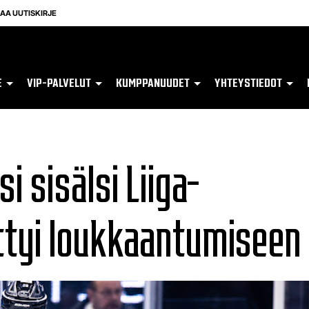
LAA UUTISKIRJE
E
VIP-PALVELUT
KUMPPANUUDET
YHTEYSTIEDOT
 sisälsi Liiga-
ttyi loukkaantumiseen