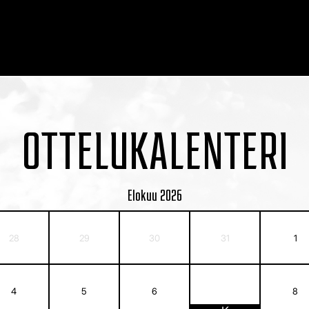
OTTELUKALENTERI
Elokuu
2026
28
29
30
31
1
7
4
5
6
8