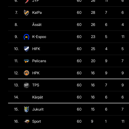
6.
JYP
60
26
11
6
7.
KalPa
60
28
7
6
8.
Ässät
60
26
6
4
9.
K-Espoo
60
23
5
11
10.
HIFK
60
25
4
5
11.
Pelicans
60
20
9
7
12.
HPK
60
16
9
9
13.
TPS
60
16
7
9
14.
Kärpät
60
16
6
6
15.
Jukurit
60
15
6
7
16.
Sport
60
9
1
11