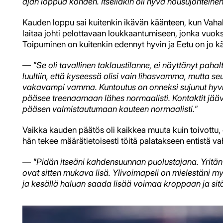
ajan loppua kohden. Itselläkin oli hyvä nousujohteinen
Kauden loppu sai kuitenkin ikävän käänteen, kun Vahal
laitaa johti pelottavaan loukkaantumiseen, jonka vuoks
Toipuminen on kuitenkin edennyt hyvin ja Eetu on jo kä
—
"Se oli tavallinen taklaustilanne, ei näyttänyt pahal
luultiin, että kyseessä olisi vain lihasvamma, mutta s
vakavampi vamma. Kuntoutus on onneksi sujunut hyvin.
pääsee treenaamaan lähes normaalisti. Kontaktit jääv
pääsen valmistautumaan kauteen normaalisti."
Vaikka kauden päätös oli kaikkea muuta kuin toivottu,
hän tekee määrätietoisesti töitä palatakseen entistä
—
"Pidän itseäni kahdensuunnan puolustajana. Yritän h
ovat sitten mukava lisä. Ylivoimapeli on mielestäni m
ja kesällä haluan saada lisää voimaa kroppaan ja sit