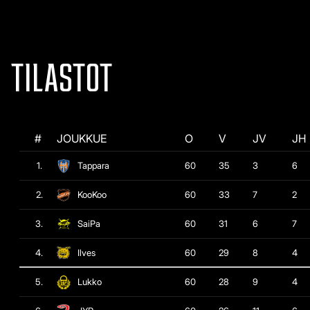
TILASTOT
#
JOUKKUE
O
V
JV
JH
1.
Tappara
60
35
3
6
2.
KooKoo
60
33
7
2
3.
SaiPa
60
31
6
7
4.
Ilves
60
29
8
4
5.
Lukko
60
28
9
4