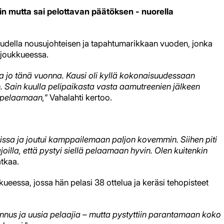
in mutta sai pelottavan päätöksen - nuorella
audella nousujohteisen ja tapahtumarikkaan vuoden, jonka
sjoukkueessa.
ssa jo tänä vuonna. Kausi oli kyllä kokonaisuudessaan
n.
Sain kuulla pelipaikasta vasta aamutreenien jälkeen
e pelaamaan,"
Vahalahti kertoo.
ssa ja joutui kamppailemaan paljon kovemmin. Siihen piti
ajoilla, että pystyi siellä pelaamaan hyvin. Olen kuitenkin
atkaa.
essa, jossa hän pelasi 38 ottelua ja keräsi tehopisteet
nus ja uusia pelaajia – mutta pystyttiin parantamaan koko