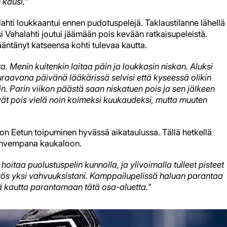
 kausi."
ahti loukkaantui ennen pudotuspelejä. Taklaustilanne lähellä
i Vahalahti joutui jäämään pois kevään ratkaisupeleistä.
äntänyt katseensa kohti tulevaa kautta.
ta. Menin kuitenkin laitaa päin ja loukkasin niskan. Aluksi
euraavana päivänä lääkärissä selvisi että kyseessä olikin
 Parin viikon päästä saan niskatuen pois ja sen jälkeen
ät pois vielä noin kolmeksi kuukaudeksi, mutta muuten
 on Eetun toipuminen hyvässä aikataulussa. Tällä hetkellä
 vahvempana kaukaloon.
oitaa puolustuspelin kunnolla, ja ylivoimalla tulleet pisteet
yös yksi vahvuuksistani.
Kamppailupelissä haluan parantaa
ä kautta parantamaan tätä osa-aluetta."