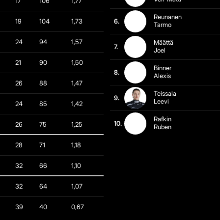
17
106
1,77
Reunanen
19
104
1,73
6.
Tarmo
24
94
1,57
Määttä
7.
Joel
21
90
1,50
Binner
8.
Alexis
26
88
1,47
Teissala
9.
Leevi
24
85
1,42
Rafkin
10.
26
75
1,25
Ruben
28
71
1,18
32
66
1,10
32
64
1,07
39
40
0,67