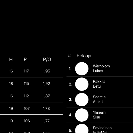
#
Pelaaja
H
P
P/O
Wernblom
1.
Lukas
16
117
1,95
Päkkilä
18
115
1,92
2.
Eetu
16
112
1,87
Saarela
3.
Aleksi
19
107
1,78
Yliniemi
4.
Sisu
19
106
1,77
Savinainen
5.
Veli-Matti