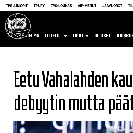
TPS JUNIORIT
TPS RY
TPS-LOUNAS
VIP-MENUT
JÄÄVUOROT
TI
OTTELUOHJELMA
OTTELUT
LIPUT
UUTISET
JOUKKU
Eetu Vahalahden kausi
debyytin mutta pää