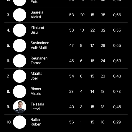
Eetu
Saarela
3.
53
20
15
35
0,66
Aleksi
Yliniemi
4.
58
10
22
32
0,55
Sisu
Savinainen
5.
47
9
17
26
0,55
Veli-Matti
Reunanen
6.
45
6
18
24
0,53
Tarmo
Määttä
7.
54
8
15
23
0,43
Joel
Binner
8.
23
4
14
18
0,78
Alexis
Teissala
9.
40
3
15
18
0,45
Leevi
Rafkin
10.
56
1
15
16
0,29
Ruben