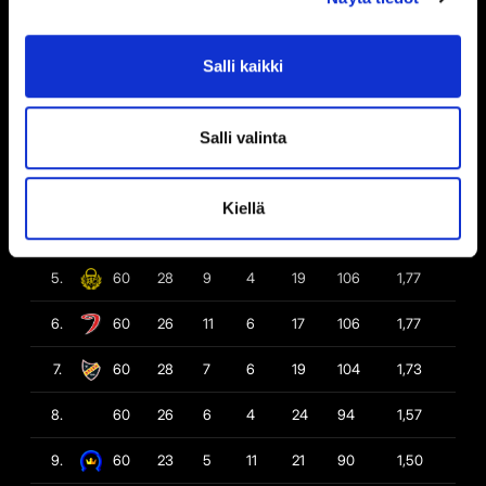
#
O
V
JV
JH
H
P
P/O
Salli kaikki
1.
60
35
3
6
16
117
1,95
Salli valinta
2.
60
33
7
2
18
115
1,92
3.
60
31
6
7
16
112
1,87
Kiellä
4.
60
29
8
4
19
107
1,78
5.
60
28
9
4
19
106
1,77
6.
60
26
11
6
17
106
1,77
7.
60
28
7
6
19
104
1,73
8.
60
26
6
4
24
94
1,57
9.
60
23
5
11
21
90
1,50