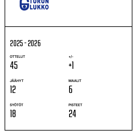
2025 - 2026
OTTELUT
+/-
45
+1
JÄÄHYT
MAALIT
12
6
SYÖTÖT
PISTEET
18
24