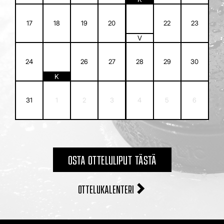
21
17
18
19
20
22
23
V
25
24
26
27
28
29
30
K
31
1
2
3
4
5
6
OSTA OTTELULIPUT TÄSTÄ
OTTELUKALENTERI