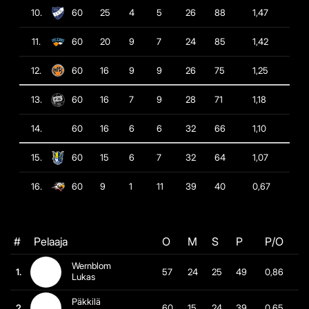
10.
60
25
4
5
26
88
1,47
11.
60
20
9
7
24
85
1,42
12.
60
16
9
9
26
75
1,25
13.
60
16
7
9
28
71
1,18
14.
60
16
6
6
32
66
1,10
15.
60
15
6
7
32
64
1,07
16.
60
9
1
11
39
40
0,67
#
Pelaaja
O
M
S
P
P/O
Wernblom
1.
57
24
25
49
0,86
Lukas
Päkkilä
2.
60
15
24
39
0,65