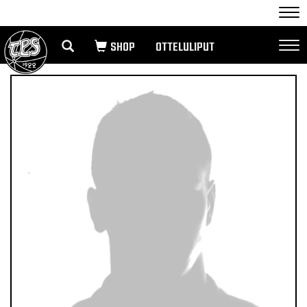
Nav
OTTELULIPUT
Nav