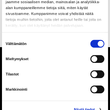
jaamme sosiaalisen median, mainosalan ja analytiikka-
Olen lukenut
tietosuojaselosteen
ja hyväksyn
alan kumppaneillemme tietoja siitä, miten käytät
henkilötietojeni käsittelyn
sivustoamme. Kumppanimme voivat yhdistää näitä
tietoja muihin tietoihin, joita olet antanut heille tai joita on
TILAA SÄHKÖPOSTIISI
kerätty, kun olet käyttänyt heidän palvelujaan.
Suostumuksen
Välttämätön
valinta
Mieltymykset
Tilastot
TILASTOT
Markkinointi
TILASTOIHIN
Näytä tiedot