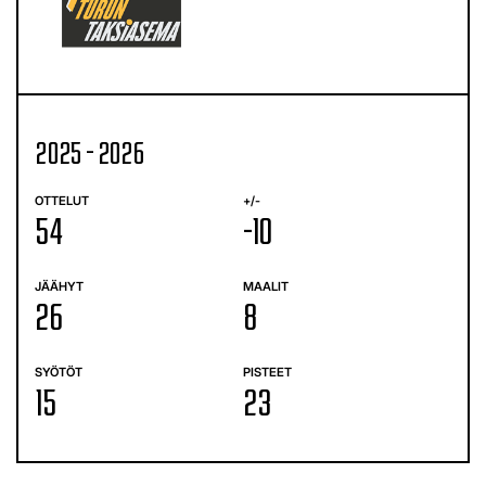
2025 - 2026
OTTELUT
+/-
54
-10
JÄÄHYT
MAALIT
26
8
SYÖTÖT
PISTEET
15
23