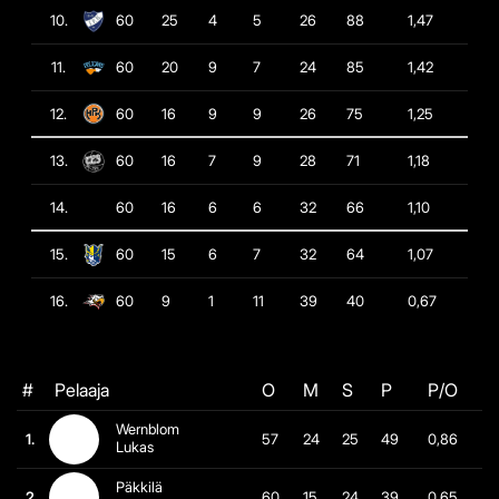
10.
60
25
4
5
26
88
1,47
11.
60
20
9
7
24
85
1,42
12.
60
16
9
9
26
75
1,25
13.
60
16
7
9
28
71
1,18
14.
60
16
6
6
32
66
1,10
15.
60
15
6
7
32
64
1,07
16.
60
9
1
11
39
40
0,67
#
Pelaaja
O
M
S
P
P/O
Wernblom
1.
57
24
25
49
0,86
Lukas
Päkkilä
2.
60
15
24
39
0,65