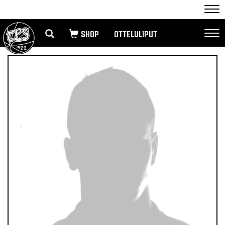
Nav
OTTELULIPUT
Nav