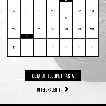
21
17
18
19
20
22
23
V
25
24
26
27
28
29
30
K
31
1
2
3
4
5
6
OSTA OTTELULIPUT TÄSTÄ
OTTELUKALENTERI