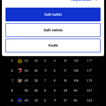
#
O
V
JV
JH
H
P
P/O
Salli kaikki
1.
60
35
3
6
16
117
1,95
Salli valinta
2.
60
33
7
2
18
115
1,92
3.
60
31
6
7
16
112
1,87
Kiellä
4.
60
29
8
4
19
107
1,78
5.
60
28
9
4
19
106
1,77
6.
60
26
11
6
17
106
1,77
7.
60
28
7
6
19
104
1,73
8.
60
26
6
4
24
94
1,57
9.
60
23
5
11
21
90
1,50