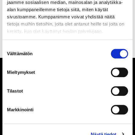
jaamme sosiaalisen median, mainosalan ja analytiikka-
Olen lukenut
tietosuojaselosteen
ja hyväksyn
alan kumppaneillemme tietoja siitä, miten käytät
henkilötietojeni käsittelyn
sivustoamme. Kumppanimme voivat yhdistää näitä
tietoja muihin tietoihin, joita olet antanut heille tai joita on
TILAA SÄHKÖPOSTIISI
kerätty, kun olet käyttänyt heidän palvelujaan.
Suostumuksen
Välttämätön
valinta
Mieltymykset
Tilastot
TILASTOT
Markkinointi
TILASTOIHIN
Näytä tiedot