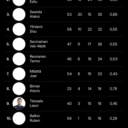
Eetu
Saarela
3.
53
20
15
35
0,66
Aleksi
Yliniemi
4.
58
10
22
32
0,55
Sisu
Savinainen
5.
47
9
17
26
0,55
Veli-Matti
Reunanen
6.
45
6
18
24
0,53
Tarmo
Määttä
7.
54
8
15
23
0,43
Joel
Binner
8.
23
4
14
18
0,78
Alexis
Teissala
9.
40
3
15
18
0,45
Leevi
Rafkin
10.
56
1
15
16
0,29
Ruben