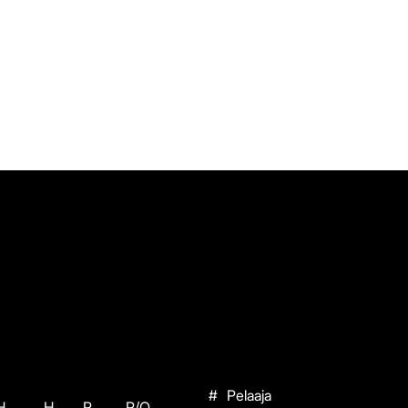
#
Pelaaja
H
H
P
P/O