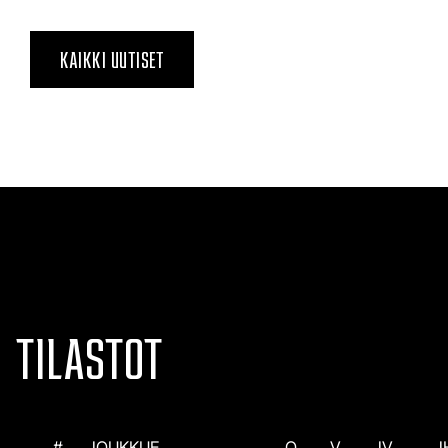
KAIKKI UUTISET
TILASTOT
#
JOUKKUE
O
V
JV
J