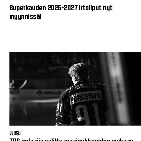
Superkauden 2026-2027 irtoliput nyt
myynnissä!
UUTISET
TPS pelaajia valittu maajoukkueiden mukaan