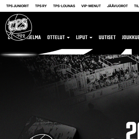
TPS JUNIORIT
TPS RY
TPS-LOUNAS
VIP-MENUT
JÄÄVUOROT
TI
OTTELUOHJELMA
OTTELUT
LIPUT
UUTISET
JOUKKU