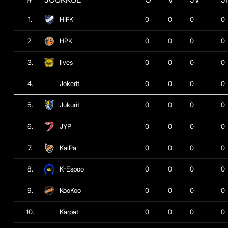
1.
HIFK
0
0
0
0
2.
HPK
0
0
0
0
3.
Ilves
0
0
0
0
4.
Jokerit
0
0
0
0
5.
Jukurit
0
0
0
0
6.
JYP
0
0
0
0
7.
KalPa
0
0
0
0
8.
K-Espoo
0
0
0
0
9.
KooKoo
0
0
0
0
10.
Kärpät
0
0
0
0