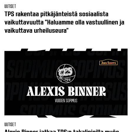
UUTISET
TPS rakentaa pitkäjänteistä sosiaalista
vaikuttavuutta "Haluamme olla vastuullinen ja
vaikuttava urheiluseura"
UUTISET
Alexis Binner jatkaa TPS:n takalinjoilla myös