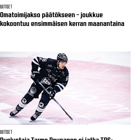
UUTISET
Omatoimijakso päätökseen – joukkue
kokoontuu ensimmäisen kerran maanantaina
UUTISET
Puolustaja Tarmo Reunanen ei jatka TPS-