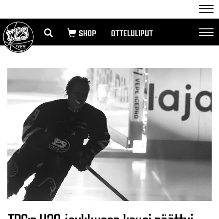
Nav
OTTELULIPUT
Nav