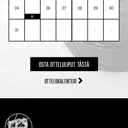
25
24
26
27
28
29
30
K
31
1
2
3
4
5
6
OSTA OTTELULIPUT TÄSTÄ
OTTELUKALENTERI