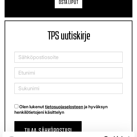
OSTA LIPUT
TPS uutiskirje
Olen lukenut
tietosuojaselosteen
ja hyväksyn
henkilötietojeni käsittelyn
TILAA SÄHKÖPOSTIISI