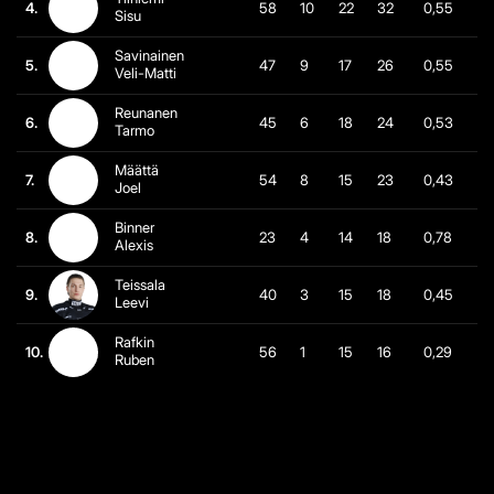
4.
58
10
22
32
0,55
Sisu
Savinainen
5.
47
9
17
26
0,55
Veli-Matti
Reunanen
6.
45
6
18
24
0,53
Tarmo
Määttä
7.
54
8
15
23
0,43
Joel
Binner
8.
23
4
14
18
0,78
Alexis
Teissala
9.
40
3
15
18
0,45
Leevi
Rafkin
10.
56
1
15
16
0,29
Ruben