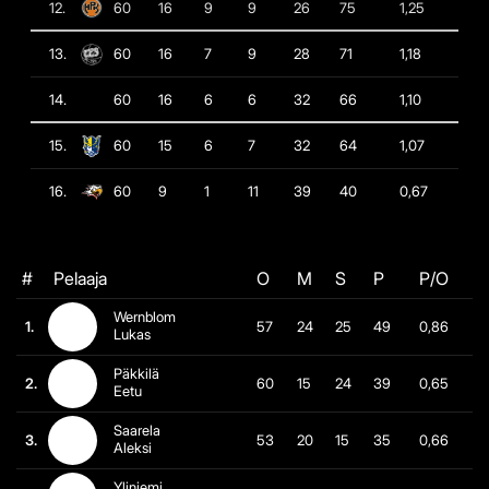
12.
60
16
9
9
26
75
1,25
13.
60
16
7
9
28
71
1,18
14.
60
16
6
6
32
66
1,10
15.
60
15
6
7
32
64
1,07
16.
60
9
1
11
39
40
0,67
#
Pelaaja
O
M
S
P
P/O
Wernblom
1.
57
24
25
49
0,86
Lukas
Päkkilä
2.
60
15
24
39
0,65
Eetu
Saarela
3.
53
20
15
35
0,66
Aleksi
Yliniemi