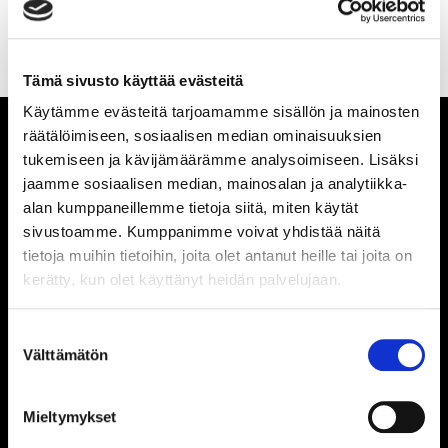
Tämä sivusto käyttää evästeitä
Käytämme evästeitä tarjoamamme sisällön ja mainosten
räätälöimiseen, sosiaalisen median ominaisuuksien
tukemiseen ja kävijämäärämme analysoimiseen. Lisäksi
jaamme sosiaalisen median, mainosalan ja analytiikka-
alan kumppaneillemme tietoja siitä, miten käytät
sivustoamme. Kumppanimme voivat yhdistää näitä
TILASTOT
tietoja muihin tietoihin, joita olet antanut heille tai joita on
kerätty, kun olet käyttänyt heidän palvelujaan.
TILASTOIHIN
Suostumuksen
Välttämätön
valinta
#
O
V
JV
JH
H
P
P/O
Mieltymykset
1.
60
35
3
6
16
117
1,95