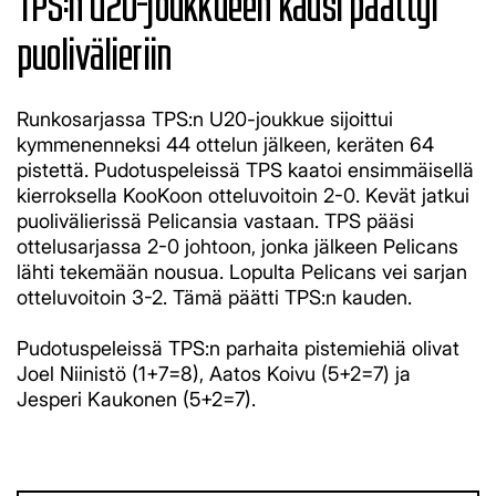
TPS:n U20-joukkueen kausi päättyi
puolivälieriin
Runkosarjassa TPS:n U20-joukkue sijoittui
kymmenenneksi 44 ottelun jälkeen, keräten 64
pistettä. Pudotuspeleissä TPS kaatoi ensimmäisellä
kierroksella KooKoon otteluvoitoin 2-0. Kevät jatkui
puolivälierissä Pelicansia vastaan. TPS pääsi
ottelusarjassa 2-0 johtoon, jonka jälkeen Pelicans
lähti tekemään nousua. Lopulta Pelicans vei sarjan
otteluvoitoin 3-2. Tämä päätti TPS:n kauden.
​​​​​​​Pudotuspeleissä TPS:n parhaita pistemiehiä olivat
Joel Niinistö (1+7=8), Aatos Koivu (5+2=7) ja
Jesperi Kaukonen (5+2=7).